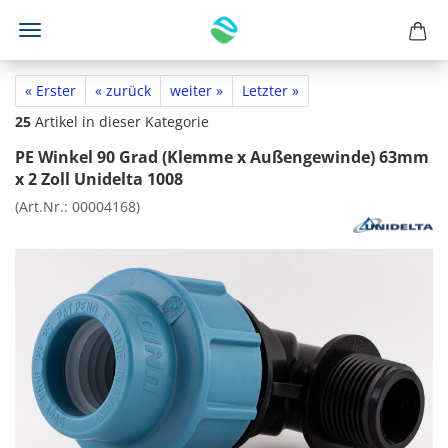
« Erster
« zurück
weiter »
Letzter »
25
Artikel in dieser Kategorie
PE Winkel 90 Grad (Klemme x Außengewinde) 63mm
x 2 Zoll Unidelta 1008
(Art.Nr.:
00004168
)