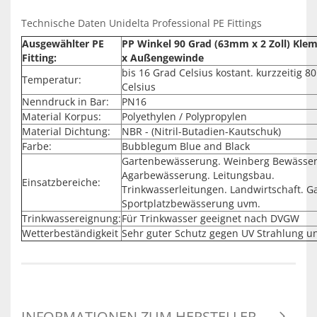
Technische Daten Unidelta Professional PE Fittings
Ausgewählter PE
PP Winkel 90 Grad (63mm x 2 Zoll) Kl
Fitting:
x Außengewinde
bis 16 Grad Celsius kostant. kurzzeitig 8
Temperatur:
Celsius
Nenndruck in Bar:
PN16
Material Korpus:
Polyethylen / Polypropylen
Material Dichtung:
NBR - (Nitril-Butadien-Kautschuk)
Farbe:
Bubblegum Blue and Black
Gartenbewässerung. Weinberg Bewässe
Agarbewässerung. Leitungsbau.
Einsatzbereiche:
Trinkwasserleitungen. Landwirtschaft. G
Sportplatzbewässerung uvm.
Trinkwassereignung:
Für Trinkwasser geeignet nach DVGW
Wetterbeständigkeit
Sehr guter Schutz gegen UV Strahlung u
INFORMATIONEN ZUM HERSTELLER