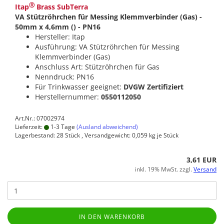
Ⓡ
Itap
Brass SubTerra
VA Stützröhrchen für Messing Klemmverbinder (Gas) -
50mm x 4,6mm () - PN16
Hersteller: Itap
Ausführung: VA Stützröhrchen für Messing
Klemmverbinder (Gas)
Anschluss Art: Stützröhrchen für Gas
Nenndruck: PN16
Für Trinkwasser geeignet:
DVGW Zertifiziert
Herstellernummer:
0550112050
Art.Nr.: 07002974
Lieferzeit:
1-3 Tage
(Ausland abweichend)
Lagerbestand: 28 Stück , Versandgewicht:
0,059
kg je Stück
3,61 EUR
inkl. 19% MwSt. zzgl.
Versand
IN DEN WARENKORB