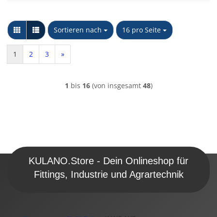
Sortieren nach
pro Seite
Sortieren nach
16 pro Seite
1
2
3
»
1
bis
16
(von insgesamt
48
)
KULANO.Store - Dein Onlineshop für
Fittings, Industrie und Agrartechnik