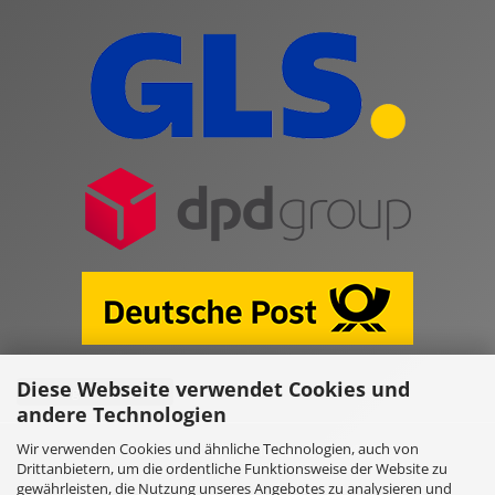
Diese Webseite verwendet Cookies und
Vertrag widerrufen
andere Technologien
Wir verwenden Cookies und ähnliche Technologien, auch von
Online Shop erstellen
mit Gambio.de © 2026
Drittanbietern, um die ordentliche Funktionsweise der Website zu
gewährleisten, die Nutzung unseres Angebotes zu analysieren und