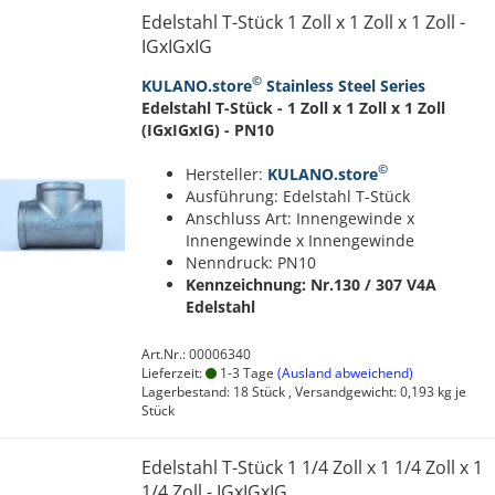
Edelstahl T-Stück 1 Zoll x 1 Zoll x 1 Zoll -
IGxIGxIG
©
KULANO.store
Stainless Steel Series
Edelstahl T-Stück - 1 Zoll x 1 Zoll x 1 Zoll
(IGxIGxIG) - PN10
©
Hersteller:
KULANO.store
Ausführung: Edelstahl T-Stück
Anschluss Art: Innengewinde x
Innengewinde x Innengewinde
Nenndruck: PN10
Kennzeichnung: Nr.130 / 307
V4A
Edelstahl
Art.Nr.: 00006340
Lieferzeit:
1-3 Tage
(Ausland abweichend)
Lagerbestand: 18 Stück , Versandgewicht:
0,193
kg je
Stück
Edelstahl T-Stück 1 1/4 Zoll x 1 1/4 Zoll x 1
1/4 Zoll - IGxIGxIG