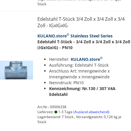
Stück
Edelstahl T-Stück 3/4 Zoll x 3/4 Zoll x 3/4
Zoll - IGxIGxIG
©
KULANO.store
Stainless Steel Series
Edelstahl T-Stück - 3/4 Zoll x 3/4 Zoll x 3/4 Zoll
(IGxIGxIG) - PN10
©
Hersteller:
KULANO.store
Ausführung: Edelstahl T-Stück
Anschluss Art: Innengewinde x
Innengewinde x Innengewinde
Nenndruck: PN10
Kennzeichnung: Nr.130 / 307
V4A
Edelstahl
Art.Nr.: 00006338
Lieferzeit:
1-3 Tage
(Ausland abweichend)
Lagerbestand: 7 Stück , Versandgewicht:
0,126
kg je
Stück