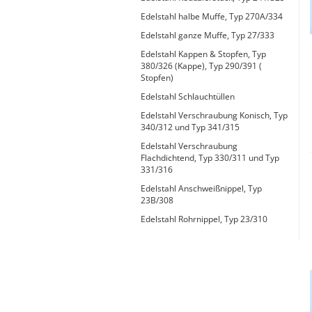
Typ 23B/308
Edelstahl halbe Muffe, Typ 270A/334
Edelstahl Rohrnippel, Typ
PVC Kleber
Edelstahl ganze Muffe, Typ 27/333
23/310
PVC Reiniger
Edelstahl Kappen & Stopfen, Typ
Dichtungsmaterial
380/326 (Kappe), Typ 290/391 (
Stopfen)
Edelstahl Schlauchtüllen
Edelstahl Verschraubung Konisch, Typ
Dichtungsmaterial - Natürlich
340/312 und Typ 341/315
dichten (NEO Fermit +
Edelstahl Verschraubung
Hanf/Flachs)
Flachdichtend, Typ 330/311 und Typ
331/316
Dichtungsmaterial -
Industrielle
Edelstahl Anschweißnippel, Typ
Gewindedichtmittel
23B/308
Edelstahl Rohrnippel, Typ 23/310