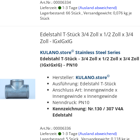
Art.Nr.: 00006334
Lieferzeit:
1-3 Tage
(Ausland abweichend)
Lagerbestand: 66 Stück , Versandgewicht:
0,076
kg je
Stück
Edelstahl T-Stück 3/4 Zoll x 1/2 Zoll x 3/4
Zoll - IGxIGxIG
©
KULANO.store
Stainless Steel Series
Edelstahl T-Stück - 3/4 Zoll x 1/2 Zoll x 3/4 Zoll
(IGxIGxIG) - PN10
©
Hersteller:
KULANO.store
Ausführung: Edelstahl T-Stück
Anschluss Art: Innengewinde x
Innengewinde x Innengewinde
Nenndruck: PN10
Kennzeichnung: Nr.130 / 307
V4A
Edelstahl
Art.Nr.: 00006336
Lieferzeit:
1-3 Tage
(Ausland abweichend)
Lagerbestand: 5 Stück , Versandgewicht:
0,118
kg je