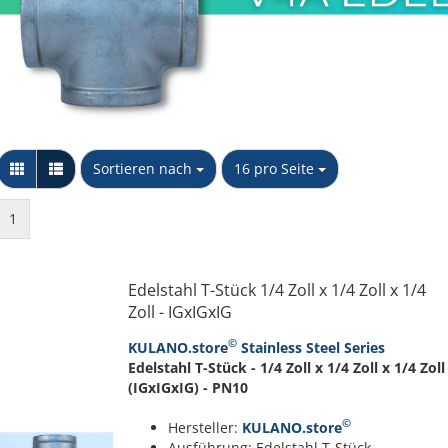
Messing Schnellkupplungen
Stopfen
Kappe
Sechskant Gegenmutter
PP Schlauchtüllen
NTG
Y-Stück
PP Winkel 90 Grad
Unidelta S.p.A
Wandscheibe
PP Muffen &
Sortieren nach
pro Seite
Sortieren nach
16 pro Seite
Verschraubkung
Übergangsstücke
konischdichtend
PP T-Stücke & Kreuzstücke
1
PP Doppel- & Reduziernippel
PP Kappen & Stopfen
Edelstahl T-Stück 1/4 Zoll x 1/4 Zoll x 1/4
Zoll - IGxIGxIG
©
KULANO.store
Stainless Steel Series
Edelstahl T-Stück - 1/4 Zoll x 1/4 Zoll x 1/4 Zoll
(IGxIGxIG) - PN10
©
Hersteller:
KULANO.store
Ausführung: Edelstahl T-Stück