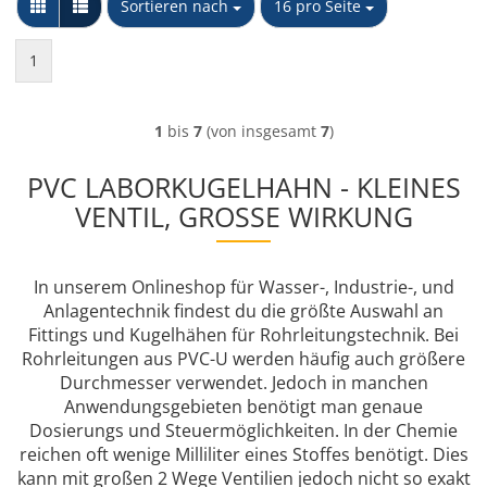
Sortieren nach
pro Seite
Sortieren nach
16 pro Seite
1
1
bis
7
(von insgesamt
7
)
PVC LABORKUGELHAHN - KLEINES
VENTIL, GROSSE WIRKUNG
In unserem Onlineshop für Wasser-, Industrie-, und
Anlagentechnik findest du die größte Auswahl an
Fittings und Kugelhähen für Rohrleitungstechnik. Bei
Rohrleitungen aus PVC-U werden häufig auch größere
Durchmesser verwendet. Jedoch in manchen
Anwendungsgebieten benötigt man genaue
Dosierungs und Steuermöglichkeiten. In der Chemie
reichen oft wenige Milliliter eines Stoffes benötigt. Dies
kann mit großen 2 Wege Ventilien jedoch nicht so exakt