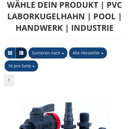
WÄHLE DEIN PRODUKT | PVC
LABORKUGELHAHN | POOL |
HANDWERK | INDUSTRIE
Sortieren nach
pro Seite
Sortieren nach
Alle Hersteller
pro Seite
16 pro Seite
1