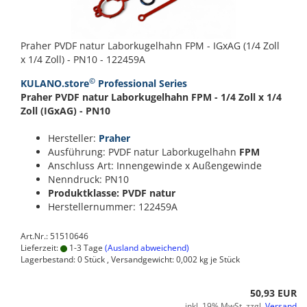
Praher PVDF natur Laborkugelhahn FPM - IGxAG (1/4 Zoll
x 1/4 Zoll) - PN10 - 122459A
©
KULANO.store
Professional Series
Praher PVDF natur Laborkugelhahn FPM - 1/4 Zoll x 1/4
Zoll (IGxAG) - PN10
Hersteller:
Praher
Ausführung: PVDF natur Laborkugelhahn
FPM
Anschluss Art: Innengewinde x Außengewinde
Nenndruck: PN10
Produktklasse: PVDF natur
Herstellernummer: 122459A
Art.Nr.: 51510646
Lieferzeit:
1-3 Tage
(Ausland abweichend)
Lagerbestand: 0 Stück , Versandgewicht:
0,002
kg je Stück
50,93 EUR
inkl. 19% MwSt. zzgl.
Versand