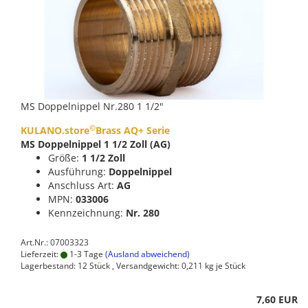
MS Doppelnippel Nr.280 1 1/2"
©
KULANO.store
Brass AQ+ Serie
MS Doppelnippel 1 1/2 Zoll (AG)
Größe:
1 1/2 Zoll
Ausführung:
Doppelnippel
Anschluss Art:
AG
MPN:
033006
Kennzeichnung:
Nr. 280
Art.Nr.: 07003323
Lieferzeit:
1-3 Tage
(Ausland abweichend)
Lagerbestand: 12 Stück , Versandgewicht:
0,211
kg je Stück
7,60 EUR