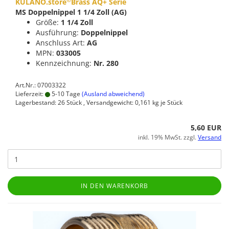
©
KULANO.store
Brass AQ+ Serie
MS Doppelnippel 1 1/4 Zoll (AG)
Größe:
1 1/4 Zoll
Ausführung:
Doppelnippel
Anschluss Art:
AG
MPN:
033005
Kennzeichnung:
Nr. 280
Art.Nr.: 07003322
Lieferzeit:
5-10 Tage
(Ausland abweichend)
Lagerbestand: 26 Stück , Versandgewicht:
0,161
kg je Stück
5,60 EUR
inkl. 19% MwSt. zzgl.
Versand
IN DEN WARENKORB