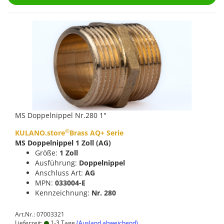
MS Doppelnippel Nr.280 1"
©
KULANO.store
Brass AQ+ Serie
MS Doppelnippel 1 Zoll (AG)
Größe:
1 Zoll
Ausführung:
Doppelnippel
Anschluss Art:
AG
MPN:
033004-E
Kennzeichnung:
Nr. 280
Art.Nr.: 07003321
Lieferzeit:
1-3 Tage
(Ausland abweichend)