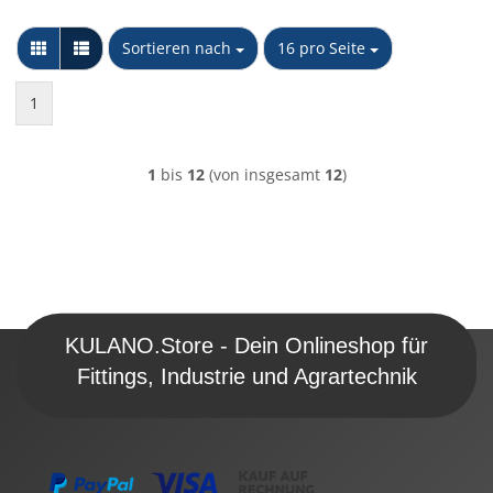
Sortieren nach
pro Seite
Sortieren nach
16 pro Seite
1
1
bis
12
(von insgesamt
12
)
KULANO.Store - Dein Onlineshop für
Fittings, Industrie und Agrartechnik