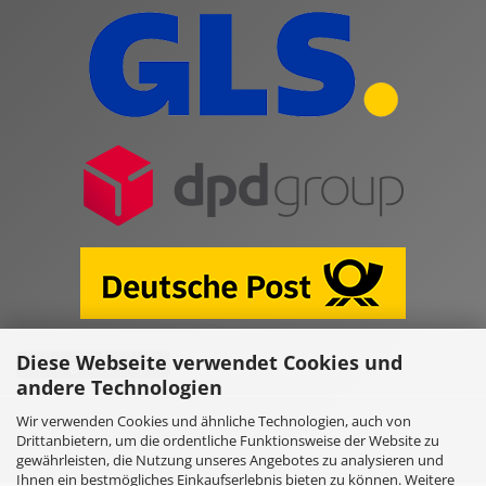
Diese Webseite verwendet Cookies und
Vertrag widerrufen
andere Technologien
Wir verwenden Cookies und ähnliche Technologien, auch von
Online Shop erstellen
mit Gambio.de © 2026
Drittanbietern, um die ordentliche Funktionsweise der Website zu
gewährleisten, die Nutzung unseres Angebotes zu analysieren und
Ihnen ein bestmögliches Einkaufserlebnis bieten zu können. Weitere