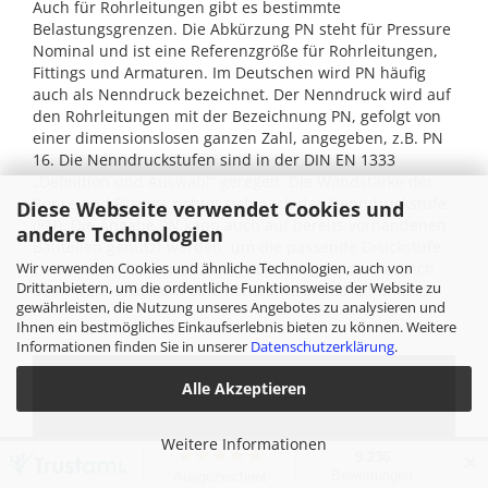
Auch für Rohrleitungen gibt es bestimmte
Belastungsgrenzen. Die Abkürzung PN steht für Pressure
Nominal und ist eine Referenzgröße für Rohrleitungen,
Fittings und Armaturen. Im Deutschen wird PN häufig
auch als Nenndruck bezeichnet. Der Nenndruck wird auf
den Rohrleitungen mit der Bezeichnung PN, gefolgt von
einer dimensionslosen ganzen Zahl, angegeben, z.B. PN
16. Die Nenndruckstufen sind in der DIN EN 1333
„Definition und Auswahl“ geregelt. Die Wandstärke der
Rohre und Fittings richtet sich nach der Nenndruckstufe
Diese Webseite verwendet Cookies und
(PN). Die Angabe PN kann auch auf bereits vorhandenen
andere Technologien
Bauteilen genutzt werden, um die passende Druckstufe
zu ermitteln. Dabei ist zu berücksichtigen, dass es sich
Wir verwenden Cookies und ähnliche Technologien, auch von
Drittanbietern, um die ordentliche Funktionsweise der Website zu
beim Nenndruck um eine Konstante bei 20°C handelt.
gewährleisten, die Nutzung unseres Angebotes zu analysieren und
Ihnen ein bestmögliches Einkaufserlebnis bieten zu können. Weitere
Informationen finden Sie in unserer
Datenschutzerklärung
.
Alle Akzeptieren
Weitere Informationen
✕