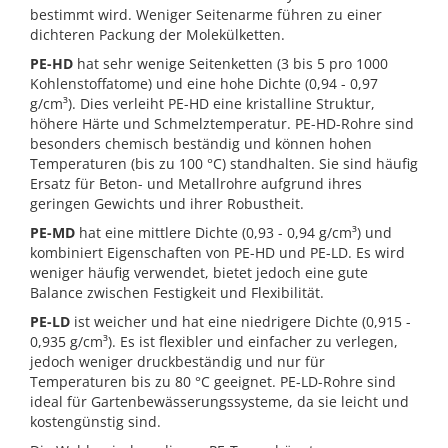
bestimmt wird. Weniger Seitenarme führen zu einer
dichteren Packung der Molekülketten.
PE-HD
hat sehr wenige Seitenketten (3 bis 5 pro 1000
Kohlenstoffatome) und eine hohe Dichte (0,94 - 0,97
g/cm³). Dies verleiht PE-HD eine kristalline Struktur,
höhere Härte und Schmelztemperatur. PE-HD-Rohre sind
besonders chemisch beständig und können hohen
Temperaturen (bis zu 100 °C) standhalten. Sie sind häufig
Ersatz für Beton- und Metallrohre aufgrund ihres
geringen Gewichts und ihrer Robustheit.
PE-MD
hat eine mittlere Dichte (0,93 - 0,94 g/cm³) und
kombiniert Eigenschaften von PE-HD und PE-LD. Es wird
weniger häufig verwendet, bietet jedoch eine gute
Balance zwischen Festigkeit und Flexibilität.
PE-LD
ist weicher und hat eine niedrigere Dichte (0,915 -
0,935 g/cm³). Es ist flexibler und einfacher zu verlegen,
jedoch weniger druckbeständig und nur für
Temperaturen bis zu 80 °C geeignet. PE-LD-Rohre sind
ideal für Gartenbewässerungssysteme, da sie leicht und
kostengünstig sind.