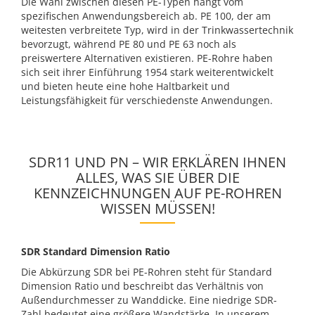
Die Wahl zwischen diesen PE-Typen hängt vom
spezifischen Anwendungsbereich ab. PE 100, der am
weitesten verbreitete Typ, wird in der Trinkwassertechnik
bevorzugt, während PE 80 und PE 63 noch als
preiswertere Alternativen existieren. PE-Rohre haben
sich seit ihrer Einführung 1954 stark weiterentwickelt
und bieten heute eine hohe Haltbarkeit und
Leistungsfähigkeit für verschiedenste Anwendungen.
SDR11 UND PN – WIR ERKLÄREN IHNEN
ALLES, WAS SIE ÜBER DIE
KENNZEICHNUNGEN AUF PE-ROHREN
WISSEN MÜSSEN!
SDR Standard Dimension Ratio
Die Abkürzung SDR bei PE-Rohren steht für Standard
Dimension Ratio und beschreibt das Verhältnis von
Außendurchmesser zu Wanddicke. Eine niedrige SDR-
Zahl bedeutet eine größere Wandstärke. In unserem