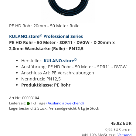
PE HD Rohr 20mm - 50 Meter Rolle
©
KULANO.store
Professional Series
PE HD Rohr - 50 Meter - SDR11 - DVGW - D 20mm x
2,0mm Wandstärke (Rolle) - PN12,5
©
Hersteller:
KULANO.store
Ausführung: PE HD Rohr - 50 Meter - SDR11 - DVGW
Anschluss Art: PE Verschraubungen
Nenndruck: PN12,5
Produktklasse: PE Rohr
Art.Nr.: 00003104
Lieferzeit:
1-3 Tage
(Ausland abweichend)
Lagerbestand: 2 Stück , Versandgewicht:
6
kg je Stück
45,82 EUR
0,92 EUR pro m
inkl. 19% MwSt. zzgl.
Versand