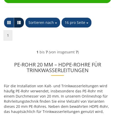
Sortieren nach
pro Seite
Sortieren nach
16 pro Seite
1
1
bis
7
(von insgesamt
7
)
PE-ROHR 20 MM – HDPE-ROHRE FÜR
TRINKWASSERLEITUNGEN
Für die Installation von Kalt- und Trinkwasserleitungen wird
häufig PE-Rohr verwendet, insbesondere das PE-Rohr mit
einem Durchmesser von 20 mm. In unserem Onlineshop für
Rohrleitungstechnik finden Sie eine Vielzahl von Varianten
dieses 20 mm PE-Rohres. Neben dem bewährten HDPE-Rohr,
das hauptsächlich für Trinkwasserleitungen genutzt wird,