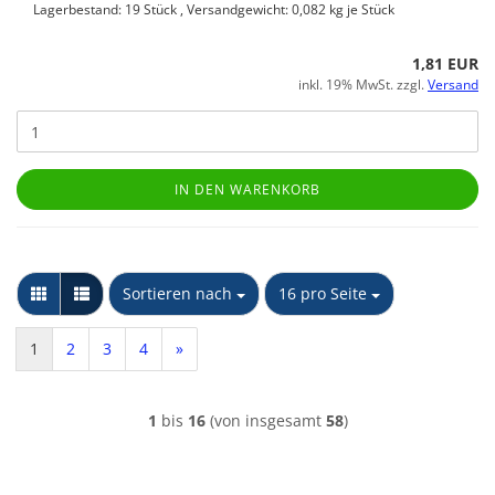
Lagerbestand: 19 Stück , Versandgewicht:
0,082
kg je Stück
1,81 EUR
inkl. 19% MwSt. zzgl.
Versand
IN DEN WARENKORB
Sortieren nach
pro Seite
Sortieren nach
16 pro Seite
1
2
3
4
»
1
bis
16
(von insgesamt
58
)