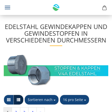
EDELSTAHL GEWINDEKAPPEN UND
GEWINDESTOPFEN IN
VERSCHIEDENEN DURCHMESSERN
Sortieren nach
pro Seite
Sortieren nach
16 pro Seite