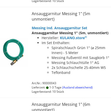
Lagerbestand: 10 Stück
Ansauggarnitur Messing 1" (5m
unmontiert)
Messing Ind. Ansauggarnitur Set
Ansauggarnitur Messing 1" (5m, unmontiert)
©
Hersteller:
KULANO.store
Im Set Enthalten:
Spiralschlauch Grün 1" (⌀ 25mm
Innen) - 5 Meter
Messing Fußventil mit Saugkorb 1"
Messing Schlauchtülle 1" AG
2x Schlauchschelle 25-40mm W5
Teflonband
Art.Nr.: 90000043
Lieferzeit:
1-3 Tage
(Ausland abweichend)
Lagerbestand: 10 Stück
Ansauggarnitur Messing 1" (6m
unmontiert)