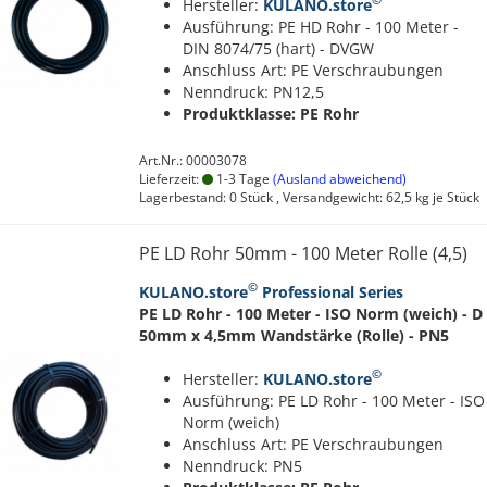
©
Hersteller:
KULANO.store
Ausführung: PE HD Rohr - 100 Meter -
DIN 8074/75 (hart) - DVGW
Anschluss Art: PE Verschraubungen
Nenndruck: PN12,5
Produktklasse: PE Rohr
Art.Nr.: 00003078
Lieferzeit:
1-3 Tage
(Ausland abweichend)
Lagerbestand: 0 Stück , Versandgewicht:
62,5
kg je Stück
PE LD Rohr 50mm - 100 Meter Rolle (4,5)
©
KULANO.store
Professional Series
PE LD Rohr - 100 Meter - ISO Norm (weich) - D
50mm x 4,5mm Wandstärke (Rolle) - PN5
©
Hersteller:
KULANO.store
Ausführung: PE LD Rohr - 100 Meter - ISO
Norm (weich)
Anschluss Art: PE Verschraubungen
Nenndruck: PN5