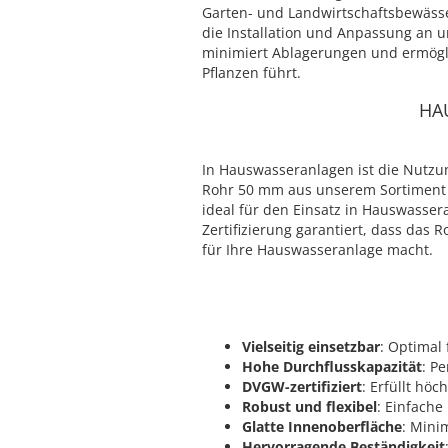
Garten- und Landwirtschaftsbewässer
die Installation und Anpassung an u
minimiert Ablagerungen und ermöglic
Pflanzen führt.
HA
In Hauswasseranlagen ist die Nutzun
Rohr 50 mm aus unserem Sortiment is
ideal für den Einsatz in Hauswasser
Zertifizierung garantiert, dass das
für Ihre Hauswasseranlage macht.
Vielseitig einsetzbar
: Optimal
Hohe Durchflusskapazität
: P
DVGW-zertifiziert
: Erfüllt hö
Robust und flexibel
: Einfache
Glatte Innenoberfläche
: Mini
Hervorragende Beständigkeit