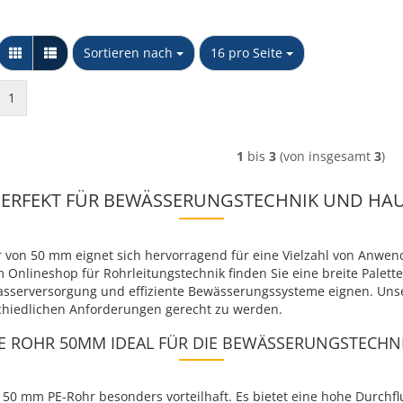
Sortieren nach
pro Seite
Sortieren nach
16 pro Seite
1
1
bis
3
(von insgesamt
3
)
 PERFEKT FÜR BEWÄSSERUNGSTECHNIK UND H
 von 50 mm eignet sich hervorragend für eine Vielzahl von Anwe
Onlineshop für Rohrleitungstechnik finden Sie eine breite Palet
 Wasserversorgung und effiziente Bewässerungssysteme eignen. Uns
schiedlichen Anforderungen gerecht zu werden.
E ROHR 50MM IDEAL FÜR DIE BEWÄSSERUNGSTECHN
 50 mm PE-Rohr besonders vorteilhaft. Es bietet eine hohe Durchflu