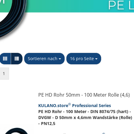
Messing Schnellkupplungen
Stopfen
Kappe
Sechskant Gegenmutter
PP Schlauchtüllen
NTG
Y-Stück
PP Winkel 90 Grad
Unidelta S.p.A
Wandscheibe
PP Muffen &
Verschraubkung
Übergangsstücke
Sortieren nach
pro Seite
Sortieren nach
16 pro Seite
konischdichtend
PP T-Stücke & Kreuzstücke
PP Doppel- & Reduziernippel
1
PP Kappen & Stopfen
PE HD Rohr 50mm - 100 Meter Rolle (4,6)
©
KULANO.store
Professional Series
PE HD Rohr - 100 Meter - DIN 8074/75 (hart) -
DVGW - D 50mm x 4,6mm Wandstärke (Rolle)
- PN12,5