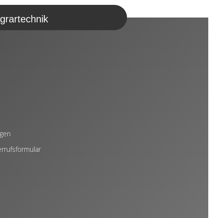
grartechnik
ngen
rrufsformular