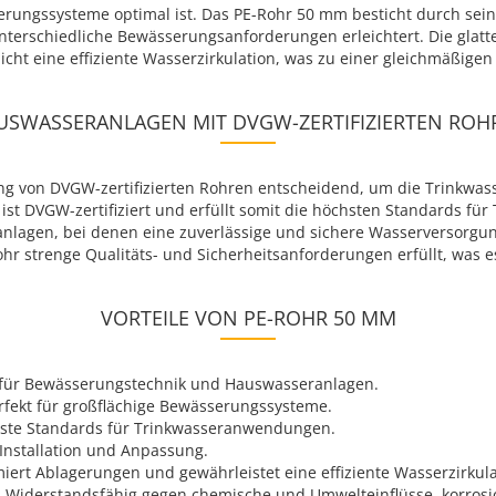
ungssysteme optimal ist. Das PE-Rohr 50 mm besticht durch seine 
nterschiedliche Bewässerungsanforderungen erleichtert. Die glatt
ht eine effiziente Wasserzirkulation, was zu einer gleichmäßigen
USWASSERANLAGEN MIT DVGW-ZERTIFIZIERTEN ROH
g von DVGW-zertifizierten Rohren entscheidend, um die Trinkwass
t DVGW-zertifiziert und erfüllt somit die höchsten Standards fü
anlagen, bei denen eine zuverlässige und sichere Wasserversorgung
 Rohr strenge Qualitäts- und Sicherheitsanforderungen erfüllt, was
VORTEILE VON PE-ROHR 50 MM
 für Bewässerungstechnik und Hauswasseranlagen.
erfekt für großflächige Bewässerungssysteme.
chste Standards für Trinkwasseranwendungen.
 Installation und Anpassung.
miert Ablagerungen und gewährleistet eine effiziente Wasserzirkula
: Widerstandsfähig gegen chemische und Umwelteinflüsse, korros