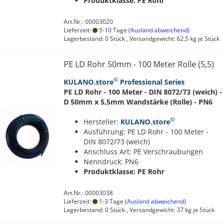
Produktklasse: PE Rohr
Art.Nr.: 00003020
Lieferzeit:
5-10 Tage
(Ausland abweichend)
Lagerbestand: 0 Stück , Versandgewicht:
62,5
kg je Stück
PE LD Rohr 50mm - 100 Meter Rolle (5,5)
©
KULANO.store
Professional Series
PE LD Rohr - 100 Meter - DIN 8072/73 (weich) -
D 50mm x 5,5mm Wandstärke (Rolle) - PN6
©
Hersteller:
KULANO.store
Ausführung: PE LD Rohr - 100 Meter -
DIN 8072/73 (weich)
Anschluss Art: PE Verschraubungen
Nenndruck: PN6
Produktklasse: PE Rohr
Art.Nr.: 00003038
Lieferzeit:
1-3 Tage
(Ausland abweichend)
Lagerbestand: 0 Stück , Versandgewicht:
37
kg je Stück