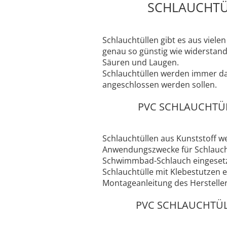
SCHLAUCHTÜ
Typ 23B/308
Edelstahl Rohrnippel, Typ
PVC Kleber
23/310
PVC Reiniger
Schlauchtüllen gibt es aus viel
Dichtungsmaterial
genau so günstig wie widerstand
Säuren und Laugen.
Schlauchtüllen werden immer da
angeschlossen werden sollen.
Dichtungsmaterial - Natürlich
dichten (NEO Fermit +
PVC SCHLAUCHTÜL
Hanf/Flachs)
Dichtungsmaterial -
Industrielle
Schlauchtüllen aus Kunststoff we
Gewindedichtmittel
Anwendungszwecke für Schlaucht
Schwimmbad-Schlauch eingesetzt
Schlauchtülle mit Klebestutzen 
Montageanleitung des Hersteller
PVC SCHLAUCHTÜL