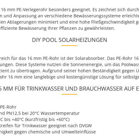
 16 mm PE-Verlegerohr besonders geeignet. Es zeichnet sich durch 
on und Anpassung an verschiedene Bewässerungssysteme erleichter
en Ablagerungen minimiert und eine hohe Fließgeschwindigkeit ge
ffiziente Bewässerung Ihrer Pflanzen zu gewährleisten.
DIY POOL SOLARHEIZUNGEN
ereich für das 16 mm PE-Rohr ist der Solarabsorber. Das PE-Rohr 1
eizungen. Diese Systeme nutzen die Sonnenenergie, um das Poolw
izient zu übertragen. Aufgrund seiner hohen Beständigkeit gegen 
Rohr 16 mm eine langlebige und kostengünstige Lösung für selbst
6 MM FÜR TRINKWASSER UND BRAUCHWASSER AUF E
DPE-Rohr
nd PN12,5 bei 20°C Wassertemperatur
 bis +40°C (kurzfristig bis +60°C)
reifen für Trinkwasser geeignet nach DVGW
igkeit gegen chemische und Umwelteinflüsse