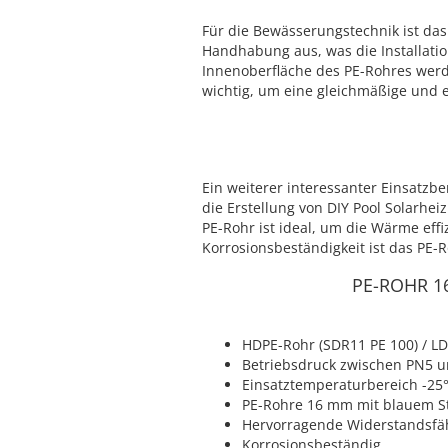
Für die Bewässerungstechnik ist das
Handhabung aus, was die Installati
Innenoberfläche des PE-Rohres werd
wichtig, um eine gleichmäßige und e
Ein weiterer interessanter Einsatzb
die Erstellung von DIY Pool Solarh
PE-Rohr ist ideal, um die Wärme eff
Korrosionsbeständigkeit ist das PE-
PE-ROHR 1
HDPE-Rohr (SDR11 PE 100) / L
Betriebsdruck zwischen PN5 u
Einsatztemperaturbereich -25°C
PE-Rohre 16 mm mit blauem St
Hervorragende Widerstandsfäh
Korrosionsbeständig