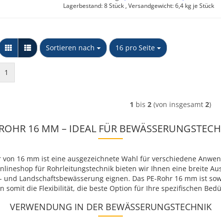
Lagerbestand: 8 Stück , Versandgewicht:
6,4
kg je Stück
Sortieren nach
pro Seite
Sortieren nach
16 pro Seite
1
1
bis
2
(von insgesamt
2
)
-ROHR 16 MM – IDEAL FÜR BEWÄSSERUNGSTECH
 von 16 mm ist eine ausgezeichnete Wahl für verschiedene Anwe
lineshop für Rohrleitungstechnik bieten wir Ihnen eine breite A
en- und Landschaftsbewässerung eignen. Das PE-Rohr 16 mm ist sow
n somit die Flexibilität, die beste Option für Ihre spezifischen Bed
VERWENDUNG IN DER BEWÄSSERUNGSTECHNIK