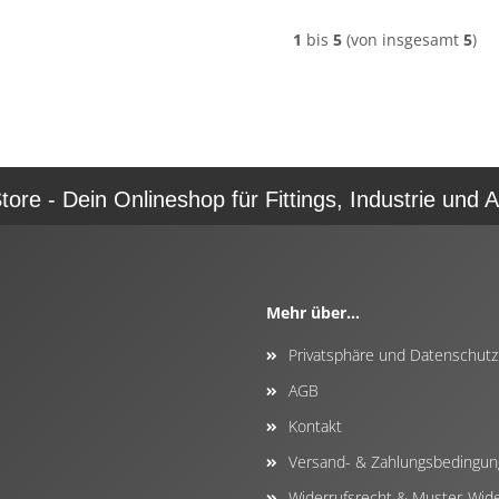
1
bis
5
(von insgesamt
5
)
re - Dein Onlineshop für Fittings, Industrie und A
Mehr über...
Privatsphäre und Datenschutz
AGB
Kontakt
Versand- & Zahlungsbedingu
Widerrufsrecht & Muster-Wide