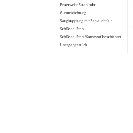
Typ 23B/308
Feuerwehr Strahlrohr
Edelstahl Rohrnippel, Typ
PVC Kleber
Gummidichtung
23/310
PVC Reiniger
Saugkupplung mit Schlauchtülle
Dichtungsmaterial
Schlüssel Stahl
Schlüssel Stahl/Kunststof beschichtet
Übergangsstück
Dichtungsmaterial - Natürlich
dichten (NEO Fermit +
Hanf/Flachs)
Dichtungsmaterial -
Industrielle
Gewindedichtmittel