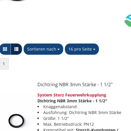
Messing Schnellkupplungen
Stopfen
Kappe
Sechskant Gegenmutter
PP Schlauchtüllen
NTG
Y-Stück
PP Winkel 90 Grad
Unidelta S.p.A
Wandscheibe
PP Muffen &
Sortieren nach
pro Seite
Sortieren nach
16 pro Seite
Verschraubkung
Übergangsstücke
konischdichtend
PP T-Stücke & Kreuzstücke
1
PP Doppel- & Reduziernippel
PP Kappen & Stopfen
Dichtring NBR 3mm Stärke - 1 1/2"
System Storz Feuerwehrkupplung
Dichtring NBR 3mm Stärke - 1 1/2"
Knaggenabstand:
Ausführung: Dichtring NBR 3mm Stärke
Größe: 1 1/2"
Max. Betriebsdruck: PN12
Kompatibel mit:
Storz®-Kupplungen /