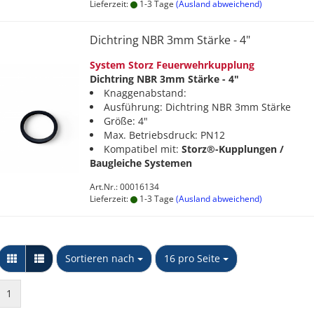
Lieferzeit:
1-3 Tage
(Ausland abweichend)
Dichtring NBR 3mm Stärke - 4"
System Storz Feuerwehrkupplung
Dichtring NBR 3mm Stärke - 4"
Knaggenabstand:
Ausführung: Dichtring NBR 3mm Stärke
Größe: 4"
Max. Betriebsdruck: PN12
Kompatibel mit:
Storz®-Kupplungen /
Baugleiche Systemen
Art.Nr.: 00016134
Lieferzeit:
1-3 Tage
(Ausland abweichend)
Sortieren nach
pro Seite
Sortieren nach
16 pro Seite
1