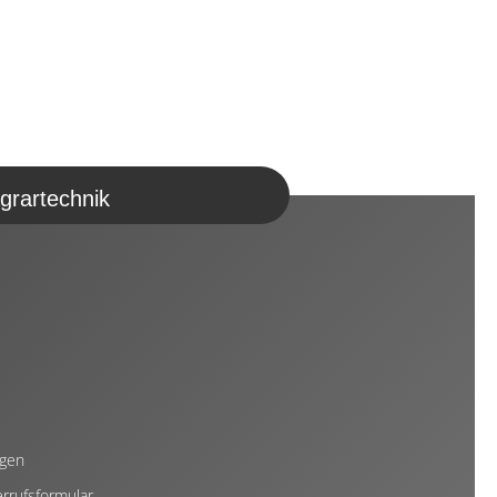
grartechnik
ngen
rrufsformular