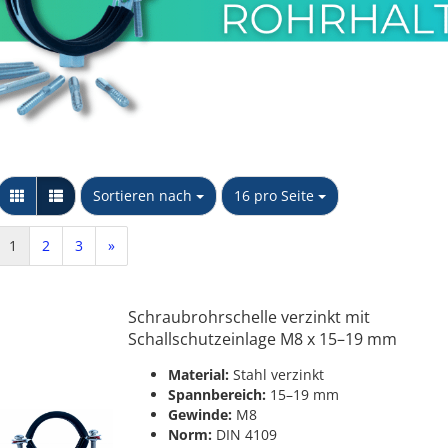
Messing Schnellkupplungen
Stopfen
Kappe
Sechskant Gegenmutter
PP Schlauchtüllen
NTG
Y-Stück
PP Winkel 90 Grad
Unidelta S.p.A
Wandscheibe
PP Muffen &
Verschraubkung
Übergangsstücke
Sortieren nach
pro Seite
Sortieren nach
16 pro Seite
konischdichtend
PP T-Stücke & Kreuzstücke
PP Doppel- & Reduziernippel
1
2
3
»
PP Kappen & Stopfen
Schraubrohrschelle verzinkt mit
Schallschutzeinlage M8 x 15–19 mm
Material:
Stahl verzinkt
Spannbereich:
15–19 mm
Gewinde:
M8
Norm:
DIN 4109