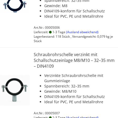
Spannbereich: 32–35 mm
Gewinde: M8
DIN4109-konform für Schallschutz
Ideal für PVC, PE und Metallrohre
Art.Nr.: 00005006
Lieferzeit:
1-3 Tage
(Ausland abweichend)
Lagerbestand: 118 Stück , Versandgewicht:
0,079
kg je
Stück
Schraubrohrschelle verzinkt mit
Schallschutzeinlage M8/M10 – 32–35 mm
– DIN4109
Verzinkte Schraubrohrschelle mit
Gummieinlage
Spannbereich: 32–35 mm
Gewinde: M8/M10
DIN4109-konform für Schallschutz
Ideal für PVC, PE und Metallrohre
Art.Nr.: 00005007
Lieferzeit:
1-3 Tage
(Ausland abweichend)