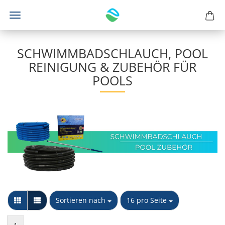
SCHWIMMBADSCHLAUCH, POOL
REINIGUNG & ZUBEHÖR FÜR
POOLS
Sortieren nach
pro Seite
Sortieren nach
16 pro Seite