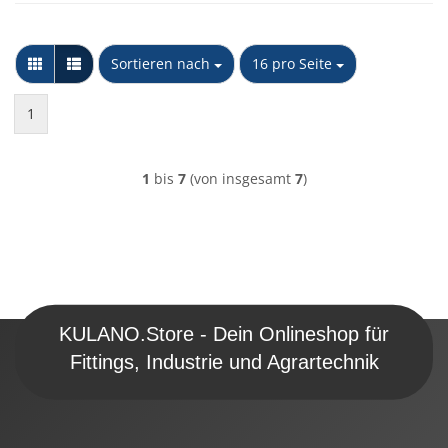
Sortieren nach
pro Seite
Sortieren nach
16 pro Seite
1
1
bis
7
(von insgesamt
7
)
KULANO.Store - Dein Onlineshop für
Fittings, Industrie und Agrartechnik