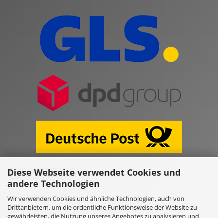
Diese Webseite verwendet Cookies und
Vertrag widerrufen
andere Technologien
Wir verwenden Cookies und ähnliche Technologien, auch von
Online Shop erstellen
mit Gambio.de © 2026
Drittanbietern, um die ordentliche Funktionsweise der Website zu
gewährleisten, die Nutzung unseres Angebotes zu analysieren und