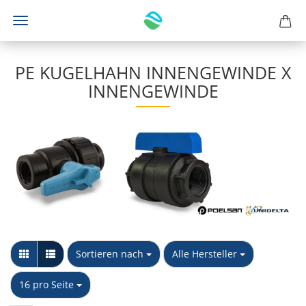
PE KUGELHAHN INNENGEWINDE X
INNENGEWINDE
Sortieren nach
pro Seite
Sortieren nach
Alle Hersteller
pro Seite
16 pro Seite