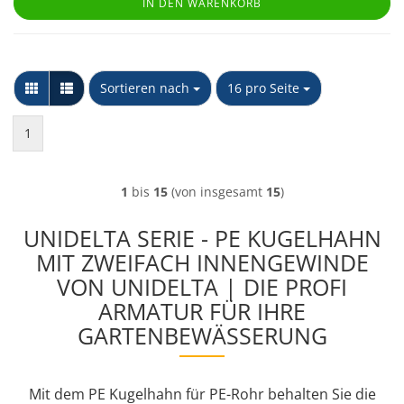
IN DEN WARENKORB
Sortieren nach
pro Seite
Sortieren nach
16 pro Seite
1
1
bis
15
(von insgesamt
15
)
UNIDELTA SERIE - PE KUGELHAHN
MIT ZWEIFACH INNENGEWINDE
VON UNIDELTA | DIE PROFI
ARMATUR FÜR IHRE
GARTENBEWÄSSERUNG
Mit dem PE Kugelhahn für PE-Rohr behalten Sie die