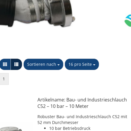
Messing Schnellkupplungen
Stopfen
Kappe
Sechskant Gegenmutter
PP Schlauchtüllen
NTG
Y-Stück
PP Winkel 90 Grad
Unidelta S.p.A
Wandscheibe
PP Muffen &
Verschraubkung
Übergangsstücke
konischdichtend
PP T-Stücke & Kreuzstücke
Sortieren nach
pro Seite
Sortieren nach
16 pro Seite
PP Doppel- & Reduziernippel
PP Kappen & Stopfen
1
Artikelname: Bau- und Industrieschlauch
C52 – 10 bar – 10 Meter
Robuster Bau- und Industrieschlauch C52 mit
52 mm Durchmesser
10 bar Betriebsdruck