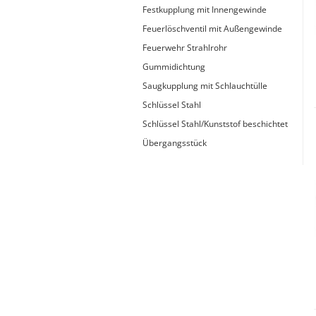
Typ 23B/308
Festkupplung mit Innengewinde
Edelstahl Rohrnippel, Typ
PVC Kleber
Feuerlöschventil mit Außengewinde
23/310
PVC Reiniger
Feuerwehr Strahlrohr
Dichtungsmaterial
Gummidichtung
Saugkupplung mit Schlauchtülle
Schlüssel Stahl
Schlüssel Stahl/Kunststof beschichtet
Dichtungsmaterial - Natürlich
dichten (NEO Fermit +
Übergangsstück
Hanf/Flachs)
Dichtungsmaterial -
Industrielle
Gewindedichtmittel