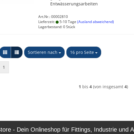
Entwässerungsarbeiten
Art.Nr.: 00002810
Lieferzeit:
5-10 Tage
(Ausland abweichend)
Lagerbestand: 0 Stück
Sortieren nach
pro Seite
Sortieren nach
16 pro Seite
1
1
bis
4
(von insgesamt
4
)
re - Dein Onlineshop für Fittings, Industrie und A