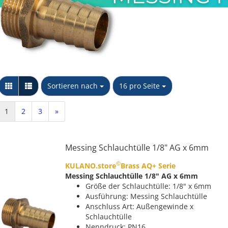
Messing Schnellkupplungen
Stopfen
Kappe
Sechskant Gegenmutter
PP Schlauchtüllen
NTG
Y-Stück
PP Winkel 90 Grad
Unidelta S.p.A
Wandscheibe
PP Muffen &
Sortieren nach
pro Seite
Sortieren nach
16 pro Seite
Verschraubkung
Übergangsstücke
konischdichtend
PP T-Stücke & Kreuzstücke
1
2
3
»
PP Doppel- & Reduziernippel
PP Kappen & Stopfen
Messing Schlauchtülle 1/8" AG x 6mm
©
KULANO.store
Brass AQ+ Serie
Messing Schlauchtülle 1/8" AG x 6mm
Größe der Schlauchtülle: 1/8" x 6mm
Ausführung: Messing Schlauchtülle
Anschluss Art: Außengewinde x
Schlauchtülle
Nenndruck: PN16