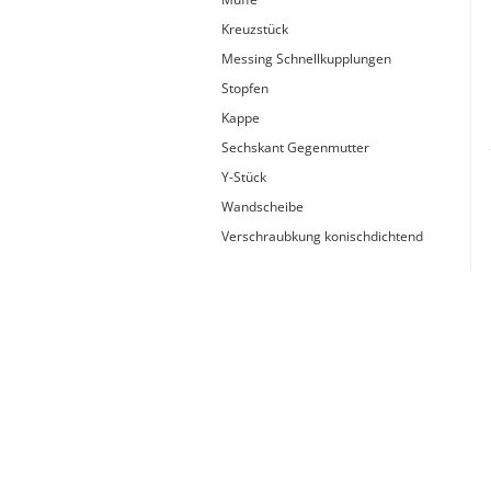
Typ 23B/308
Kreuzstück
Edelstahl Rohrnippel, Typ
PVC Kleber
Messing Schnellkupplungen
23/310
PVC Reiniger
Stopfen
Dichtungsmaterial
Kappe
Sechskant Gegenmutter
Y-Stück
Dichtungsmaterial - Natürlich
Wandscheibe
dichten (NEO Fermit +
Verschraubkung konischdichtend
Hanf/Flachs)
Dichtungsmaterial -
Industrielle
Gewindedichtmittel