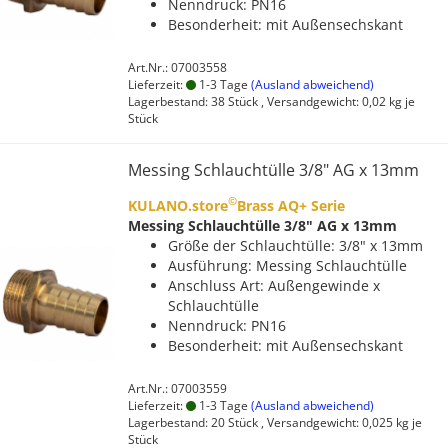
Nenndruck: PN16
Besonderheit: mit Außensechskant
Art.Nr.: 07003558
Lieferzeit:
1-3 Tage
(Ausland abweichend)
Lagerbestand: 38 Stück , Versandgewicht:
0,02
kg je
Stück
Messing Schlauchtülle 3/8" AG x 13mm
©
KULANO.store
Brass AQ+ Serie
Messing Schlauchtülle 3/8" AG x 13mm
Größe der Schlauchtülle: 3/8" x 13mm
Ausführung: Messing Schlauchtülle
Anschluss Art: Außengewinde x
Schlauchtülle
Nenndruck: PN16
Besonderheit: mit Außensechskant
Art.Nr.: 07003559
Lieferzeit:
1-3 Tage
(Ausland abweichend)
Lagerbestand: 20 Stück , Versandgewicht:
0,025
kg je
Stück