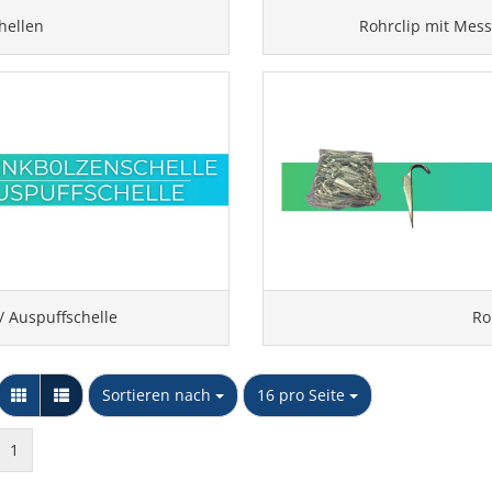
hellen
Rohrclip mit Mes
/ Auspuffschelle
Ro
Sortieren nach
pro Seite
Sortieren nach
16 pro Seite
1