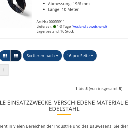
Abmessung: 19/6 mm
Länge: 10 Meter
Art.Nr.: 00055911
Lieferzeit:
1-3 Tage
(Ausland abweichend)
Lagerbestand: 16 Stück
Sortieren nach
pro Seite
Sortieren nach
16 pro Seite
1
1
bis
5
(von insgesamt
5
)
E EINSATZZWECKE. VERSCHIEDENE MATERIALIE
EDELSTAHL
ement in vielen Bereichen der Industrie und des Bauwesens. Sie d