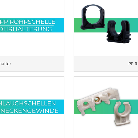
alter
PP R