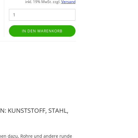
inkl. 19% MwSt. zzgl.
Versand
IN DEN WARENKORB
N: KUNSTSTOFF, STAHL,
ienen dazu, Rohre und andere runde