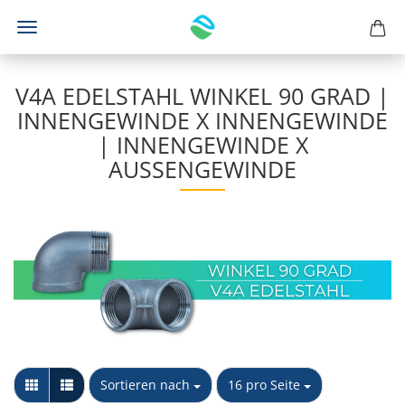
V4A EDELSTAHL WINKEL 90 GRAD |
INNENGEWINDE X INNENGEWINDE
| INNENGEWINDE X
AUSSENGEWINDE
Sortieren nach
pro Seite
Sortieren nach
16 pro Seite