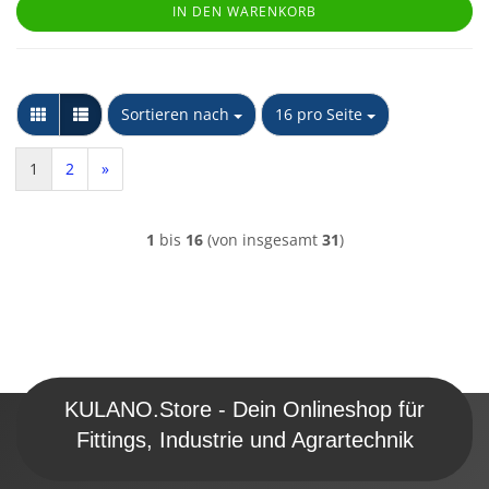
IN DEN WARENKORB
Sortieren nach
pro Seite
Sortieren nach
16 pro Seite
1
2
»
1
bis
16
(von insgesamt
31
)
KULANO.Store - Dein Onlineshop für
Fittings, Industrie und Agrartechnik