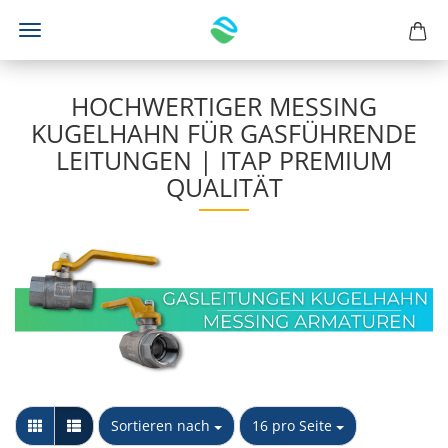
HOCHWERTIGER MESSING
KUGELHAHN FÜR GASFÜHRENDE
LEITUNGEN | ITAP PREMIUM
QUALITÄT
Sortieren nach
pro Seite
Sortieren nach
16 pro Seite