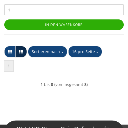
IN DEN WARENKORB
Sortieren nach
pro Seite
Sortieren nach
16 pro Seite
1
1
bis
8
(von insgesamt
8
)