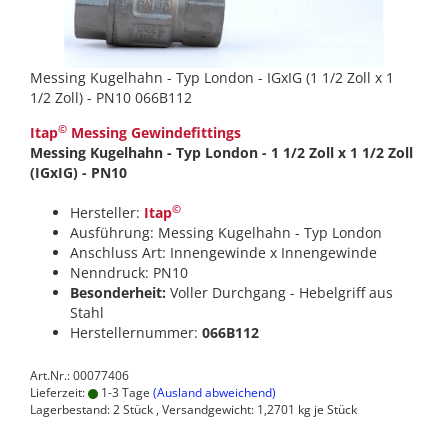
Messing Kugelhahn - Typ London - IGxIG (1 1/2 Zoll x 1
1/2 Zoll) - PN10 066B112
©
Itap
Messing Gewindefittings
Messing Kugelhahn - Typ London - 1 1/2 Zoll x 1 1/2 Zoll
(IGxIG) - PN10
©
Hersteller:
Itap
Ausführung: Messing Kugelhahn - Typ London
Anschluss Art: Innengewinde x Innengewinde
Nenndruck: PN10
Besonderheit:
Voller Durchgang - Hebelgriff aus
Stahl
Herstellernummer:
066B112
Art.Nr.: 00077406
Lieferzeit:
1-3 Tage
(Ausland abweichend)
Lagerbestand: 2 Stück , Versandgewicht:
1,2701
kg je Stück