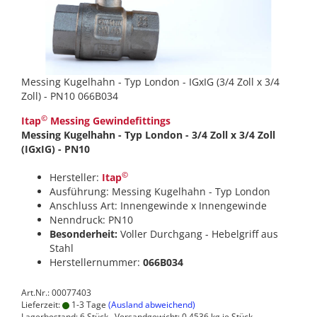
Messing Kugelhahn - Typ London - IGxIG (3/4 Zoll x 3/4
Zoll) - PN10 066B034
©
Itap
Messing Gewindefittings
Messing Kugelhahn - Typ London - 3/4 Zoll x 3/4 Zoll
(IGxIG) - PN10
©
Hersteller:
Itap
Ausführung: Messing Kugelhahn - Typ London
Anschluss Art: Innengewinde x Innengewinde
Nenndruck: PN10
Besonderheit:
Voller Durchgang - Hebelgriff aus
Stahl
Herstellernummer:
066B034
Art.Nr.: 00077403
Lieferzeit:
1-3 Tage
(Ausland abweichend)
Lagerbestand: 6 Stück , Versandgewicht:
0,4536
kg je Stück