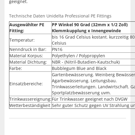
geeignet.
Technische Daten Unidelta Professional PE Fittings
Ausgewählter PE
PP Winkel 90 Grad (32mm x 1/2 Zoll)
Fitting:
Klemmkupplung x Innengewinde
bis 16 Grad Celsius kostant. kurzzeitig 8
Temperatur:
Celsius
Nenndruck in Bar:
PN16
Material Korpus:
Polyethylen / Polypropylen
Material Dichtung:
NBR - (Nitril-Butadien-Kautschuk)
Farbe:
Bubblegum Blue and Black
Gartenbewässerung. Weinberg Bewässe
Agarbewässerung. Leitungsbau.
Einsatzbereiche:
Trinkwasserleitungen. Landwirtschaft. G
Sportplatzbewässerung uvm.
Trinkwassereignung:
Für Trinkwasser geeignet nach DVGW
Wetterbeständigkeit
Sehr guter Schutz gegen UV Strahlung u