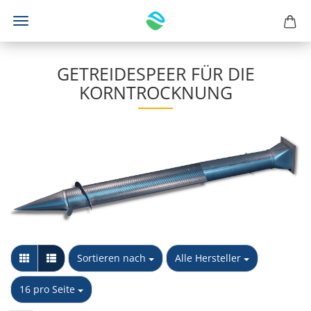
GETREIDESPEER FÜR DIE
KORNTROCKNUNG
Sortieren nach
pro Seite
Sortieren nach
Alle Hersteller
pro Seite
16 pro Seite