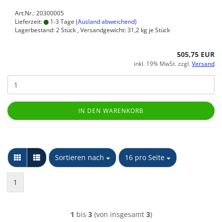
Art.Nr.: 20300005
Lieferzeit:
1-3 Tage
(Ausland abweichend)
Lagerbestand: 2 Stück , Versandgewicht:
31,2
kg je Stück
505,75 EUR
inkl. 19% MwSt. zzgl.
Versand
IN DEN WARENKORB
Sortieren nach
pro Seite
Sortieren nach
16 pro Seite
1
1
bis
3
(von insgesamt
3
)