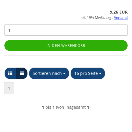
9,26 EUR
inkl. 19% MwSt. zzgl.
Versand
IN DEN WARENKORB
Sortieren nach
pro Seite
Sortieren nach
16 pro Seite
1
1
bis
1
(von insgesamt
1
)