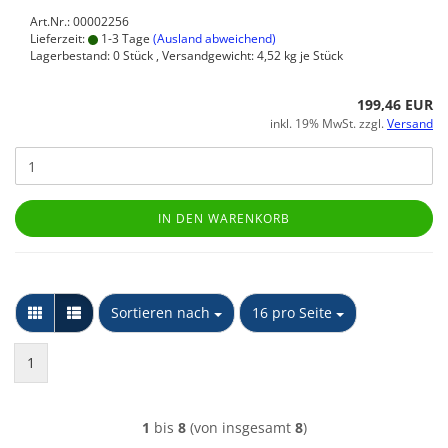
Art.Nr.: 00002256
Lieferzeit:
1-3 Tage
(Ausland abweichend)
Lagerbestand: 0 Stück , Versandgewicht:
4,52
kg je Stück
199,46 EUR
inkl. 19% MwSt. zzgl.
Versand
IN DEN WARENKORB
Sortieren nach
pro Seite
Sortieren nach
16 pro Seite
1
1
bis
8
(von insgesamt
8
)