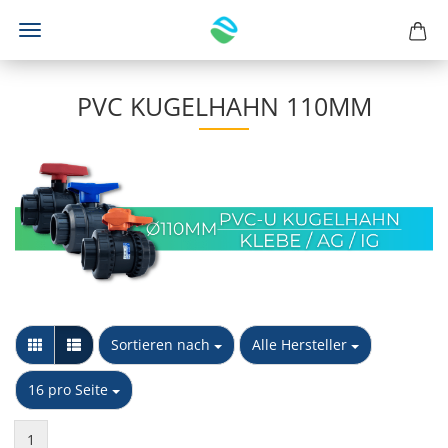
PVC KUGELHAHN 110MM
Sortieren nach
pro Seite
Sortieren nach
Alle Hersteller
pro Seite
16 pro Seite
1