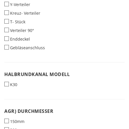
Y-Verteiler
Kreuz- Verteiler
T- Stück
Verteiler 90°
Enddeckel
Gebläseanschluss
HALBRUNDKANAL
HALBRUNDKANAL MODELL
MODELL
K30
AGR)
AGR) DURCHMESSER
DURCHMESSER
150mm