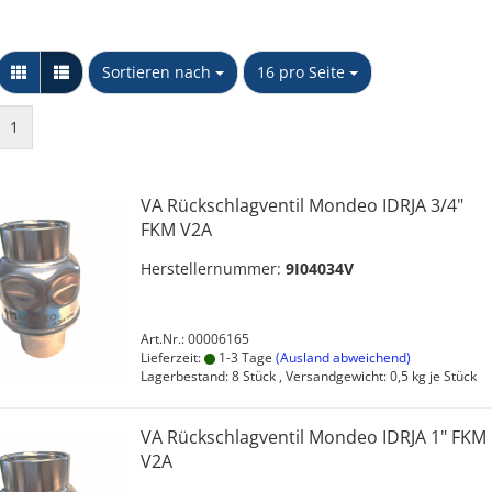
Messing Schnellkupplungen
Stopfen
Sortieren nach
pro Seite
Sortieren nach
16 pro Seite
Kappe
Sechskant Gegenmutter
PP Schlauchtüllen
NTG
1
Y-Stück
PP Winkel 90 Grad
Unidelta S.p.A
Wandscheibe
PP Muffen &
Verschraubkung
Übergangsstücke
VA Rückschlagventil Mondeo IDRJA 3/4"
konischdichtend
FKM V2A
PP T-Stücke & Kreuzstücke
PP Doppel- & Reduziernippel
Herstellernummer:
9I04034V
PP Kappen & Stopfen
Art.Nr.: 00006165
Lieferzeit:
1-3 Tage
(Ausland abweichend)
Lagerbestand: 8 Stück , Versandgewicht:
0,5
kg je Stück
VA Rückschlagventil Mondeo IDRJA 1" FKM
V2A