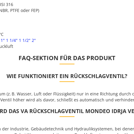
ISI 316
NBR, PTFE oder FEP)
°C
1"
1 1/4"
1 1/2"
2"
uckluft
FAQ-SEKTION FÜR DAS PRODUKT
WIE FUNKTIONIERT EIN RÜCKSCHLAGVENTIL?
m (z. B. Wasser, Luft oder Flüssigkeit) nur in eine Richtung durch 
Ventil höher wird als davor, schließt es automatisch und verhinder
RD DAS VA RÜCKSCHLAGVENTIL MONDEO IDRJA V
 der Industrie, Gebäudetechnik und Hydrauliksystemen, bei denen