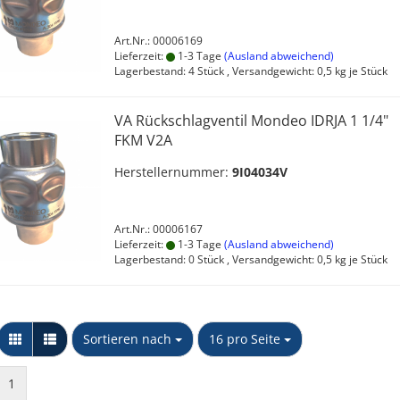
Art.Nr.: 00006169
Lieferzeit:
1-3 Tage
(Ausland abweichend)
Lagerbestand: 4 Stück , Versandgewicht:
0,5
kg je Stück
VA Rückschlagventil Mondeo IDRJA 1 1/4"
FKM V2A
Herstellernummer:
9I04034V
Art.Nr.: 00006167
Lieferzeit:
1-3 Tage
(Ausland abweichend)
Lagerbestand: 0 Stück , Versandgewicht:
0,5
kg je Stück
Sortieren nach
pro Seite
Sortieren nach
16 pro Seite
1