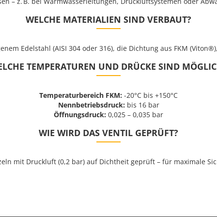
n – z. B. bei Warmwasserleitungen, Druckluftsystemen oder Abw
WELCHE MATERIALIEN SIND VERBAUT?
nem Edelstahl (AISI 304 oder 316), die Dichtung aus FKM (Viton®)
ELCHE TEMPERATUREN UND DRÜCKE SIND MÖGLIC
Temperaturbereich FKM:
-20°C bis +150°C
Nennbetriebsdruck:
bis 16 bar
Öffnungsdruck:
0,025 – 0,035 bar
WIE WIRD DAS VENTIL GEPRÜFT?
zeln mit Druckluft (0,2 bar) auf Dichtheit geprüft – für maximale Si