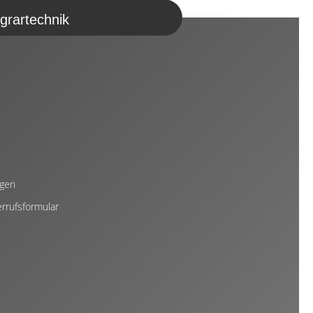
grartechnik
ngen
rrufsformular