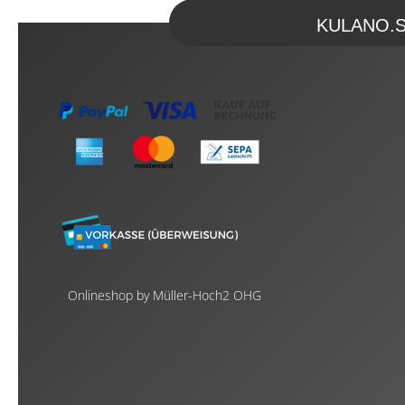
KULANO.Sto
Onlineshop by Müller-Hoch2 OHG