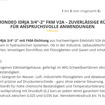
1
bis
5
(von insgesamt
5
)
ONDEO IDRJA 3/4"-2" FKM V2A – ZUVERLÄSSIGE
FÜR ANSPRUCHSVOLLE ANWENDUNGEN
RJA 3/4"-2" mit FKM-Dichtung
aus hochwertigem Edelstahl V2A (AIS
sen in hydraulischen Systemen. Ob in der Industrie, Gebäudetech
erten, einseitigen Durchfluss von Flüssigkeiten und Gasen und schü
k:
zogenes Edelstahlgehäuse, gefertigt im WIG-Schweißverfahren ohn
eständigkeit.
:
Geeignet für Wasser, Luft, industrielle Flüssigkeiten und Abwässe
rt präzise auf Druckunterschiede – ganz ohne externe Steuerung.
iton®) für hohe chemische Beständigkeit und Temperaturtoleranz 
aulikprüfung mit Druckluft (0,2 bar) an jedem Ventil garantiert höc
druck zwischen 0,025 und 0,035 bar, Nennbetriebsdruck bis 16 b