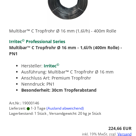
Multibar™ C Tropfrohr Ø 16 mm (1,6l/h) - 400m Rolle
©
Irritec
Professional Series
Multibar™ C Tropfrohr Ø 16 mm - 1,6l/h (400m Rolle) -
PN1
©
Hersteller:
Irritec
Ausführung: Multibar™ C Tropfrohr Ø 16 mm
Anschluss Art: Premium Tropfrohr
Nenndruck: PN1
Besonderheit: 30cm Tropferabstand
Art.Nr.: 19000146
Lieferzeit:
1-3 Tage
(Ausland abweichend)
Lagerbestand: 1 Stück , Versandgewicht:
20
kg je Stück
224,66 EUR
inkl. 19% MwSt. zzgl.
Versand