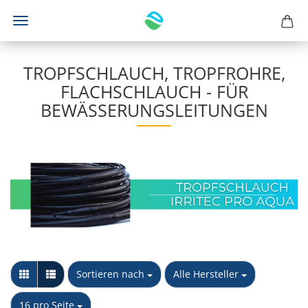
TROPFSCHLAUCH, TROPFROHRE,
FLACHSCHLAUCH - FÜR
BEWÄSSERUNGSLEITUNGEN
Sortieren nach
pro Seite
Sortieren nach
Alle Hersteller
pro Seite
16 pro Seite