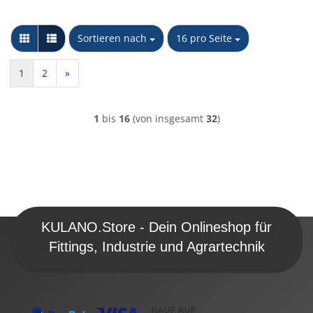
Sortieren nach
pro Seite
Sortieren nach
16 pro Seite
1
2
»
1
bis
16
(von insgesamt
32
)
KULANO.Store - Dein Onlineshop für
Fittings, Industrie und Agrartechnik