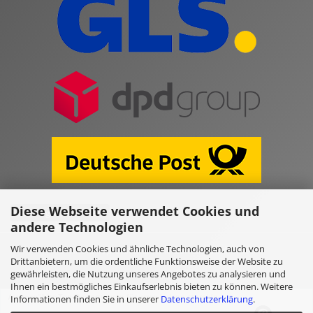
Diese Webseite verwendet Cookies und
Vertrag widerrufen
andere Technologien
Wir verwenden Cookies und ähnliche Technologien, auch von
Online Shop erstellen
mit Gambio.de © 2026
Drittanbietern, um die ordentliche Funktionsweise der Website zu
gewährleisten, die Nutzung unseres Angebotes zu analysieren und
Ihnen ein bestmögliches Einkaufserlebnis bieten zu können. Weitere
Informationen finden Sie in unserer
Datenschutzerklärung
.
Ausgewählte Top-Bewertungen für www.kulano.store/de