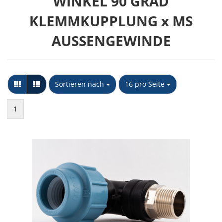
WINKEL 90 GRAD
KLEMMKUPPLUNG x MS
AUSSENGEWINDE
Sortieren nach
pro Seite
Sortieren nach
16 pro Seite
1