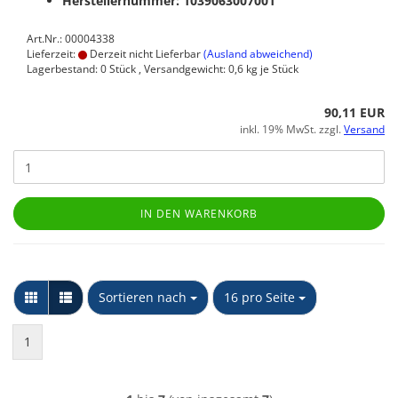
Herstellernummer: 1039063007001
Art.Nr.: 00004338
Lieferzeit:
Derzeit nicht Lieferbar
(Ausland abweichend)
Lagerbestand: 0 Stück , Versandgewicht:
0,6
kg je Stück
90,11 EUR
inkl. 19% MwSt. zzgl.
Versand
IN DEN WARENKORB
Sortieren nach
pro Seite
Sortieren nach
16 pro Seite
1