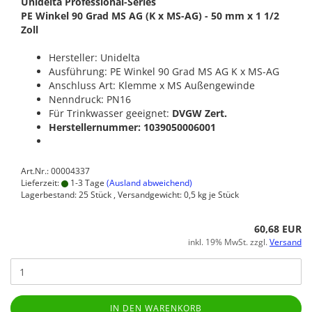
Unidelta Professional-Series
PE Winkel 90 Grad MS AG (K x MS-AG) - 50 mm x 1 1/2
Zoll
Hersteller: Unidelta
Ausführung: PE Winkel 90 Grad MS AG K x MS-AG
Anschluss Art: Klemme x MS Außengewinde
Nenndruck: PN16
Für Trinkwasser geeignet:
DVGW Zert.
Herstellernummer: 1039050006001
Art.Nr.: 00004337
Lieferzeit:
1-3 Tage
(Ausland abweichend)
Lagerbestand: 25 Stück , Versandgewicht:
0,5
kg je Stück
60,68 EUR
inkl. 19% MwSt. zzgl.
Versand
IN DEN WARENKORB