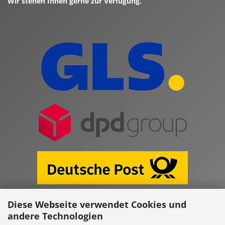
Wir stehen Ihnen gerne zur Verfügung.
Diese Webseite verwendet Cookies und
Vertrag widerrufen
andere Technologien