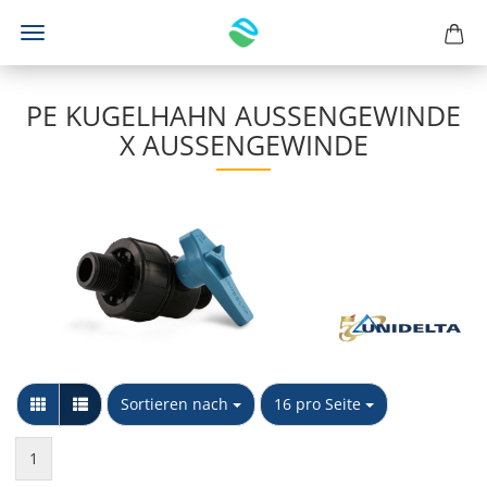
PE KUGELHAHN AUSSENGEWINDE X
AUSSENGEWINDE
Sortieren nach
pro Seite
Sortieren nach
16 pro Seite
1