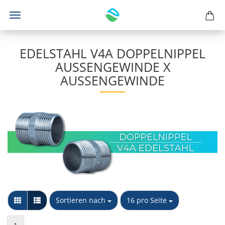
EDELSTAHL V4A DOPPELNIPPEL
AUSSENGEWINDE X A
USSENGEWINDE
Sortieren nach
pro Seite
Sortieren nach
16 pro Seite