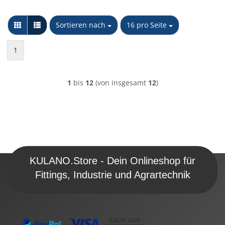
Sortieren nach
pro Seite
Sortieren nach
16 pro Seite
1
1
bis
12
(von insgesamt
12
)
KULANO.Store - Dein Onlineshop für
Fittings, Industrie und Agrartechnik