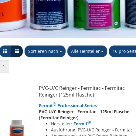
Messing Schnellkupplungen
Stopfen
Kappe
Sechskant Gegenmutter
PP Schlauchtüllen
NTG
Y-Stück
PP Winkel 90 Grad
Unidelta S.p.A
Wandscheibe
PP Muffen &
Sortieren nach
pro Seite
pro Seite
Sortieren nach
Alle Hersteller
16 pro Seit
Verschraubkung
Übergangsstücke
konischdichtend
PP T-Stücke & Kreuzstücke
1
PP Doppel- & Reduziernippel
PP Kappen & Stopfen
PVC-U/C Reinger - Fermitac - Fermitac
Reiniger (125ml Flasche)
Ⓡ
Fermit
Professional Series
PVC-U/C Reinger - Fermitac - 125ml Flasche
(Fermitac Reiniger)
Ⓡ
Hersteller:
Fermit
Ausführung: PVC-U/C Reinger - Fermitac
Anwendungs Art: PVC Rohre Reinigen