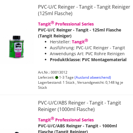
PVC-U/C Reinger - Tangit - Tangit Reiniger
(125ml Flasche)
Ⓡ
Tangit
Professional Series
PVC-U/C Reinger - Tangit - 125ml Flasche
(Tangit Reiniger)
Ⓡ
Hersteller:
Tangit
Ausführung: PVC-U/C Reinger - Tangit
Anwendungs Art: PVC Rohre Reinigen
Produktklasse: PVC Montagematerial
Art.Nr.: 00013012
Lieferzeit:
1-3 Tage
(Ausland abweichend)
Lagerbestand: 1 Stück , Versandgewicht:
0,148
kg je
Stück
PVC-U/C/ABS Reinger - Tangit - Tangit
Reiniger (1000ml Flasche)
Ⓡ
Tangit
Professional Series
PVC-U/C/ABS Reinger - Tangit - 1000ml
Flasche (Tangit Reiniger)