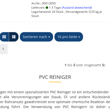
Art.Nr.: 00013050
Lieferzeit:
1-3 Tage
(Ausland abweichend)
Lagerbestand: 24 Stück , Versandgewicht:
0,55
kg je
Stück
Sortieren nach
pro Seite
Sortieren nach
16 pro Seite
1
1
bis
5
(von insgesamt
5
)
PVC REINIGER
gen mit einem spezialisierten PVC Reiniger ist ein entscheidender
rnt alle Verunreinigungen wie Staub, Öl und andere Rückstände
rer Rohransatz gewährleistet eine optimale chemische Reaktion de
ndung führt. Die Verwendung von PVC Reinigern ist daher une