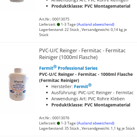
Produktklasse: PVC Montagematerial
Art.Nr.: 00013075
Lieferzeit:
1-3 Tage
(Ausland abweichend)
Lagerbestand: 22 Stück , Versandgewicht:
0,14
kg je
Stück
PVC-U/C Reinger - Fermitac - Fermitac
Reiniger (1000ml Flasche)
Ⓡ
Fermit
Professional Series
PVC-U/C Reinger - Fermitac - 1000ml Flasche
(Fermitac Reiniger)
Ⓡ
Hersteller:
Fermit
Ausführung: PVC-U/C Reinger - Fermitac
Anwendungs Art: PVC Rohre Kleben
Produktklasse: PVC Montagematerial
Art.Nr.: 00013076
Lieferzeit:
1-3 Tage
(Ausland abweichend)
Lagerbestand: 35 Stück , Versandgewicht:
1,1
kg je Stück