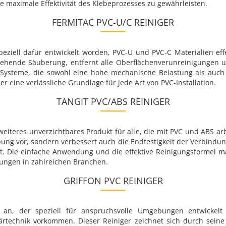
ie maximale Effektivität des Klebeprozesses zu gewährleisten.
FERMITAC PVC-U/C REINIGER
speziell dafür entwickelt worden, PVC-U und PVC-C Materialien ef
efgehende Säuberung, entfernt alle Oberflächenverunreinigungen u
r Systeme, die sowohl eine hohe mechanische Belastung als auch
er eine verlässliche Grundlage für jede Art von PVC-Installation.
TANGIT PVC/ABS REINIGER
weiteres unverzichtbares Produkt für alle, die mit PVC und ABS arb
bung vor, sondern verbessert auch die Endfestigkeit der Verbindu
ft. Die einfache Anwendung und die effektive Reinigungsformel 
dungen in zahlreichen Branchen.
GRIFFON PVC REINIGER
r an, der speziell für anspruchsvolle Umgebungen entwickelt
technik vorkommen. Dieser Reiniger zeichnet sich durch seine 