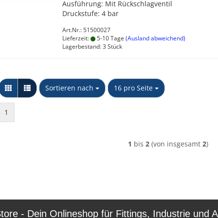
Ausführung: Mit Rückschlagventil
Druckstufe: 4 bar
Art.Nr.: 51500027
Lieferzeit:
5-10 Tage
(Ausland abweichend)
Lagerbestand: 3 Stück
Sortieren nach
pro Seite
Sortieren nach
16 pro Seite
1
1
bis
2
(von insgesamt
2
)
re - Dein Onlineshop für Fittings, Industrie und A