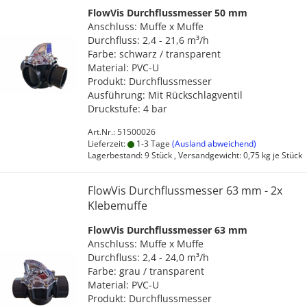
FlowVis Durchflussmesser 50 mm
Messing Schnellkupplungen
Anschluss: Muffe x Muffe
Stopfen
Durchfluss: 2,4 - 21,6 m³/h
Kappe
Farbe: schwarz / transparent
Material: PVC-U
Sechskant Gegenmutter
PP Schlauchtüllen
NTG
Produkt: Durchflussmesser
Y-Stück
PP Winkel 90 Grad
Unidelta S.p.A
Ausführung: Mit Rückschlagventil
Wandscheibe
Druckstufe: 4 bar
PP Muffen &
Verschraubkung
Übergangsstücke
Art.Nr.: 51500026
konischdichtend
PP T-Stücke & Kreuzstücke
Lieferzeit:
1-3 Tage
(Ausland abweichend)
Lagerbestand: 9 Stück , Versandgewicht:
0,75
kg je Stück
PP Doppel- & Reduziernippel
PP Kappen & Stopfen
FlowVis Durchflussmesser 63 mm - 2x
Klebemuffe
FlowVis Durchflussmesser 63 mm
Anschluss: Muffe x Muffe
Durchfluss: 2,4 - 24,0 m³/h
Farbe: grau / transparent
Material: PVC-U
Produkt: Durchflussmesser