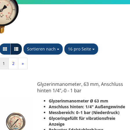
Messing Schnellkupplungen
Stopfen
Kappe
Sechskant Gegenmutter
PP Schlauchtüllen
NTG
Y-Stück
PP Winkel 90 Grad
Unidelta S.p.A
Wandscheibe
PP Muffen &
Sortieren nach
pro Seite
Sortieren nach
16 pro Seite
Verschraubkung
Übergangsstücke
konischdichtend
PP T-Stücke & Kreuzstücke
1
2
»
PP Doppel- & Reduziernippel
PP Kappen & Stopfen
Glyzerinmanometer, 63 mm, Anschluss
hinten 1/4",-0 - 1 bar
Glyzerinmanometer Ø 63 mm
Anschluss hinten: 1/4" Außengewinde
Messbereich: 0–1 bar (Niederdruck)
Glyceringefüllt für vibrationsfreie
Anzeige
Robustes Edelstahlgehäuse