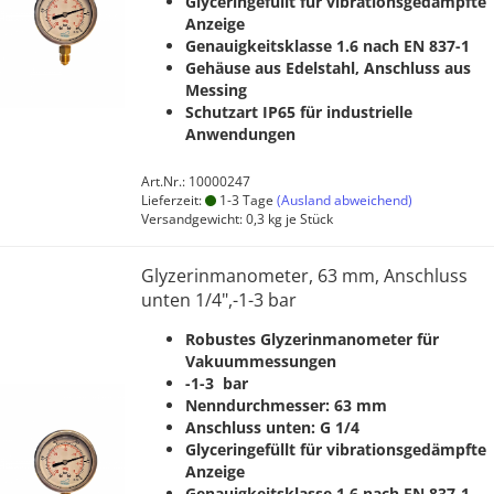
Glyceringefüllt für vibrationsgedämpfte
Anzeige
Genauigkeitsklasse 1.6 nach EN 837-1
Gehäuse aus Edelstahl, Anschluss aus
Messing
Schutzart IP65 für industrielle
Anwendungen
Art.Nr.: 10000247
Lieferzeit:
1-3 Tage
(Ausland abweichend)
Versandgewicht:
0,3
kg je Stück
Glyzerinmanometer, 63 mm, Anschluss
unten 1/4",-1-3 bar
Robustes Glyzerinmanometer für
Vakuummessungen
-1-3 bar
Nenndurchmesser: 63 mm
Anschluss unten: G 1/4
Glyceringefüllt für vibrationsgedämpfte
Anzeige
Genauigkeitsklasse 1.6 nach EN 837-1