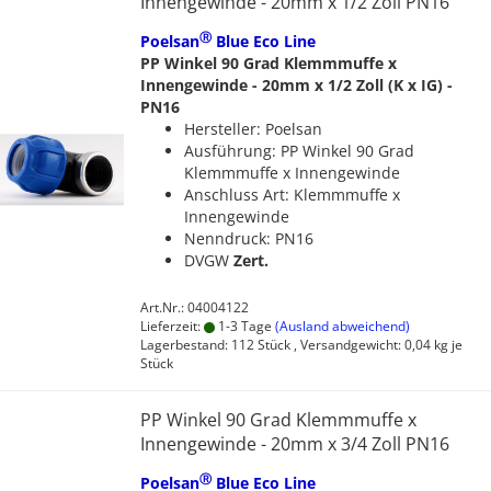
Innengewinde - 20mm x 1/2 Zoll PN16
Ⓡ
Poelsan
Blue Eco Line
PP Winkel 90 Grad Klemmmuffe x
Innengewinde - 20mm x 1/2 Zoll (K x IG) -
PN16
Hersteller: Poelsan
Ausführung: PP Winkel 90 Grad
Klemmmuffe x Innengewinde
Anschluss Art: Klemmmuffe x
Innengewinde
Nenndruck: PN16
DVGW
Zert.
Art.Nr.: 04004122
Lieferzeit:
1-3 Tage
(Ausland abweichend)
Lagerbestand: 112 Stück , Versandgewicht:
0,04
kg je
Stück
PP Winkel 90 Grad Klemmmuffe x
Innengewinde - 20mm x 3/4 Zoll PN16
Ⓡ
Poelsan
Blue Eco Line