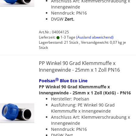
Anschluss Art: Klemmverschraubung x
Innengewinde
Nenndruck: PN16
DVGW
Zert.
Art.Nr.: 04004125
Lieferzeit:
1-3 Tage
(Ausland abweichend)
Lagerbestand: 21 Stück , Versandgewicht:
0,07
kg je
Stück
PP Winkel 90 Grad Klemmmuffe x
Innengewinde - 25mm x 1 Zoll PN16
Ⓡ
Poelsan
Blue Eco Line
PP Winkel 90 Grad Klemmmuffe x
Innengewinde - 25mm x 1 Zoll (KxIG) - PN16
Hersteller: Poelsan
Ausführung: PE Winkel 90 Grad
Klemmmuffe x Innengewinde
Anschluss Art: Klemmverschraubung x
Innengewinde
Nenndruck: PN16
DVGW Zert.