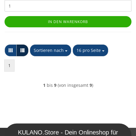
IN DEN WARENKORB
Sortieren nach
pro Seite
Sortieren nach
16 pro Seite
1
1
bis
9
(von insgesamt
9
)
KULANO.Store - Dein Onlineshop für