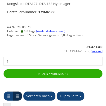
Kongskilde DTA127, DTA 152 Nylonlager
Herstellernummer:
171602360
Art.Nr.: 20500570
Lieferzeit:
1-3 Tage
(Ausland abweichend)
Lagerbestand: 0 Stück , Versandgewicht:
0,031
kg je Stück
21,47 EUR
inkl. 19% MwSt. zzgl.
Versand
IN DEN WARENKORB
Sortieren nach
pro Seite
Sortieren nach
16 pro Seite