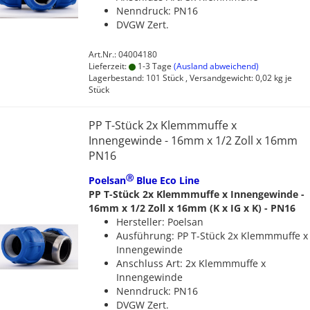
Nenndruck: PN16
DVGW Zert.
Art.Nr.: 04004180
Lieferzeit:
1-3 Tage
(Ausland abweichend)
Lagerbestand: 101 Stück , Versandgewicht:
0,02
kg je
Stück
PP T-Stück 2x Klemmmuffe x
Innengewinde - 16mm x 1/2 Zoll x 16mm
PN16
Ⓡ
Poelsan
Blue Eco Line
PP T-Stück 2x Klemmmuffe x Innengewinde -
16mm x 1/2 Zoll x 16mm (K x IG x K) - PN16
Hersteller: Poelsan
Ausführung: PP T-Stück 2x Klemmmuffe x
Innengewinde
Anschluss Art: 2x Klemmmuffe x
Innengewinde
Nenndruck: PN16
DVGW Zert.