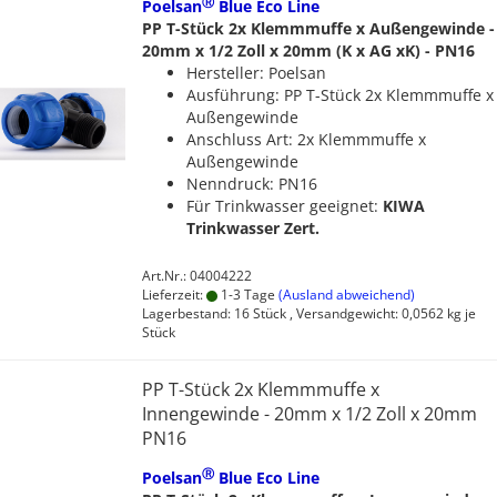
Ⓡ
Poelsan
Blue Eco Line
PP T-Stück 2x Klemmmuffe x Außengewinde -
20mm x 1/2 Zoll x 20mm (K x AG xK) - PN16
Hersteller: Poelsan
Ausführung: PP T-Stück 2x Klemmmuffe x
Außengewinde
Anschluss Art: 2x Klemmmuffe x
Außengewinde
Nenndruck: PN16
Für Trinkwasser geeignet:
KIWA
Trinkwasser Zert.
Art.Nr.: 04004222
Lieferzeit:
1-3 Tage
(Ausland abweichend)
Lagerbestand: 16 Stück , Versandgewicht:
0,0562
kg je
Stück
PP T-Stück 2x Klemmmuffe x
Innengewinde - 20mm x 1/2 Zoll x 20mm
PN16
Ⓡ
Poelsan
Blue Eco Line