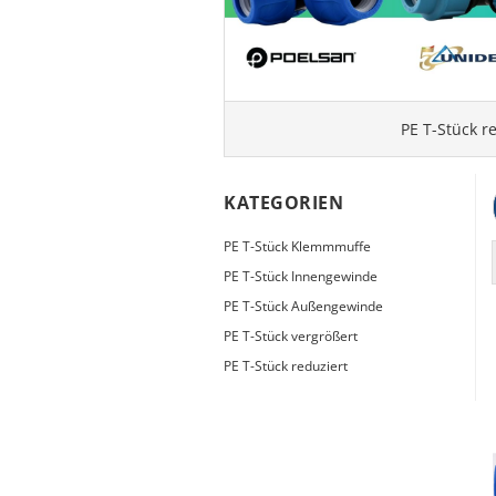
Typ 23B/308
Edelstahl Rohrnippel, Typ
PVC Kleber
23/310
PVC Reiniger
Dichtungsmaterial
PE T-Stück r
Dichtungsmaterial - Natürlich
KATEGORIEN
dichten (NEO Fermit +
Hanf/Flachs)
PE T-Stück Klemmmuffe
Dichtungsmaterial -
PE T-Stück Innengewinde
Industrielle
PE T-Stück Außengewinde
Gewindedichtmittel
PE T-Stück vergrößert
PE T-Stück reduziert