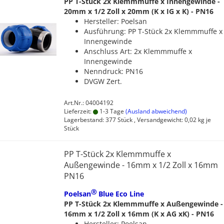
PP T-Stück 2x Klemmmuffe x Innengewinde -
20mm x 1/2 Zoll x 20mm (K x IG x K) - PN16
Hersteller: Poelsan
Ausführung: PP T-Stück 2x Klemmmuffe x
Innengewinde
Anschluss Art: 2x Klemmmuffe x
Innengewinde
Nenndruck: PN16
DVGW Zert.
Art.Nr.: 04004192
Lieferzeit:
1-3 Tage
(Ausland abweichend)
Lagerbestand: 377 Stück , Versandgewicht:
0,02
kg je
Stück
PP T-Stück 2x Klemmmuffe x
Außengewinde - 16mm x 1/2 Zoll x 16mm
PN16
Ⓡ
Poelsan
Blue Eco Line
PP T-Stück 2x Klemmmuffe x Außengewinde -
16mm x 1/2 Zoll x 16mm (K x AG xK) - PN16
Hersteller: Poelsan