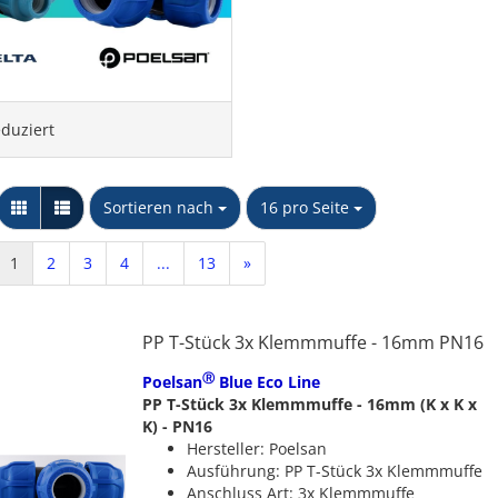
eduziert
Sortieren nach
pro Seite
Sortieren nach
16 pro Seite
1
2
3
4
...
13
»
PP T-Stück 3x Klemmmuffe - 16mm PN16
Ⓡ
Poelsan
Blue Eco Line
PP T-Stück 3x Klemmmuffe - 16mm (K x K x
K) - PN16
Hersteller: Poelsan
Ausführung: PP T-Stück 3x Klemmmuffe
Anschluss Art: 3x Klemmmuffe