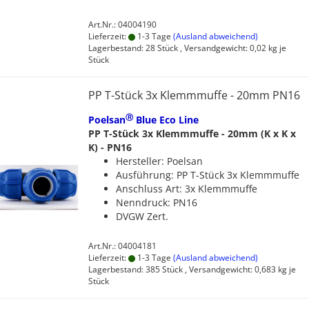
Art.Nr.: 04004190
Lieferzeit:
1-3 Tage
(Ausland abweichend)
Lagerbestand: 28 Stück , Versandgewicht:
0,02
kg je
Stück
PP T-Stück 3x Klemmmuffe - 20mm PN16
Ⓡ
Poelsan
Blue Eco Line
PP T-Stück 3x Klemmmuffe - 20mm (K x K x
K) - PN16
Hersteller: Poelsan
Ausführung: PP T-Stück 3x Klemmmuffe
Anschluss Art: 3x Klemmmuffe
Nenndruck: PN16
DVGW Zert.
Art.Nr.: 04004181
Lieferzeit:
1-3 Tage
(Ausland abweichend)
Lagerbestand: 385 Stück , Versandgewicht:
0,683
kg je
Stück