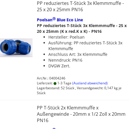
PP reduziertes T-Stück 3x Klemmmuffe -
25 x 20 x 25mm PN16
Ⓡ
Poelsan
Blue Eco Line
PP reduziertes T-Stück 3x Klemmmuffe - 25 x
20 x 25mm (K x red.K x K) - PN16
Hersteller: Poelsan
Ausführung: PP reduziertes T-Stück 3x
Klemmmuffe
Anschluss Art: 3x Klemmmuffe
Nenndruck: PN16
DVGW Zert.
Art.Nr.: 04004246
Lieferzeit:
1-3 Tage
(Ausland abweichend)
Lagerbestand: 52 Stück , Versandgewicht:
0,147
kg je
Stück
PP T-Stück 2x Klemmmuffe x
Außengewinde - 20mm x 1/2 Zoll x 20mm
PN16