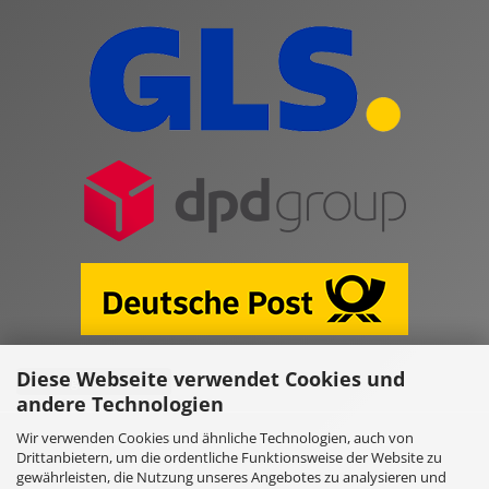
Diese Webseite verwendet Cookies und
Vertrag widerrufen
andere Technologien
Wir verwenden Cookies und ähnliche Technologien, auch von
Online Shop erstellen
mit Gambio.de © 2026
Drittanbietern, um die ordentliche Funktionsweise der Website zu
gewährleisten, die Nutzung unseres Angebotes zu analysieren und