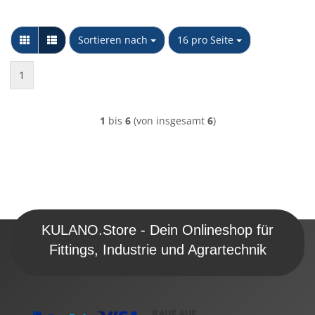
Sortieren nach
pro Seite
Sortieren nach
16 pro Seite
1
1
bis
6
(von insgesamt
6
)
KULANO.Store - Dein Onlineshop für
Fittings, Industrie und Agrartechnik