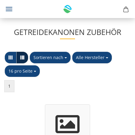
GETREIDEKANONEN ZUBEHÖR
Sortieren nach
pro Seite
Sortieren nach
Alle Hersteller
pro Seite
16 pro Seite
1