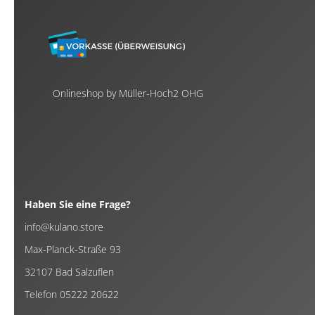
Onlineshop by Müller-Hoch2 OHG
Haben Sie eine Frage?
info@kulano.store
Max-Planck-Straße 93
32107 Bad Salzuflen
Telefon 05222 20622