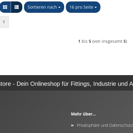
Sortieren nach
pro Seite
Sortieren nach
16 pro Seite
1
1
bis
5
(von insgesamt
5
)
re - Dein Onlineshop für Fittings, Industrie und A
Mehr über...
Privatsphäre und Datenschutz