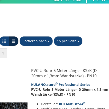
Messing Schnellkupplungen
Stopfen
Kappe
Sechskant Gegenmutter
PP Schlauchtüllen
NTG
Y-Stück
PP Winkel 90 Grad
Unidelta S.p.A
Wandscheibe
PP Muffen &
Sortieren nach
pro Seite
Sortieren nach
16 pro Seite
Verschraubkung
Übergangsstücke
konischdichtend
PP T-Stücke & Kreuzstücke
1
PP Doppel- & Reduziernippel
PP Kappen & Stopfen
PVC-U Rohr 5 Meter Länge - KSxK (D
20mm x 1,3mm Wandstärke) - PN10
©
KULANO.store
Professional Series
PVC-U Rohr 5 Meter Länge - D 20mm x 1,3mm
Wandstärke (KSxK) - PN10
©
Hersteller:
KULANO.store
Ausführung: PVC-U Rohr 5 Meter Länge