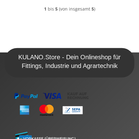
1
bis
5
(von insgesamt
5
)
KULANO.Store - Dein Onlineshop für
Fittings, Industrie und Agrartechnik