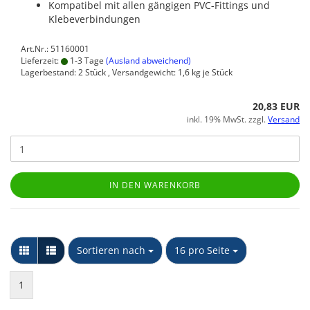
Kompatibel mit allen gängigen PVC‑Fittings und
Klebeverbindungen
Art.Nr.: 51160001
Lieferzeit:
1-3 Tage
(Ausland abweichend)
Lagerbestand: 2 Stück , Versandgewicht:
1,6
kg je Stück
20,83 EUR
inkl. 19% MwSt. zzgl.
Versand
IN DEN WARENKORB
Sortieren nach
pro Seite
Sortieren nach
16 pro Seite
1