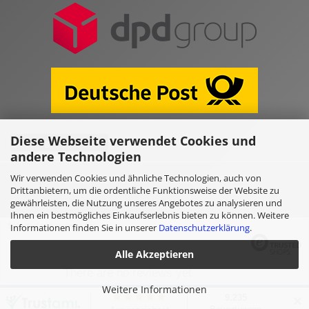
Diese Webseite verwendet Cookies und
Vertrag widerrufen
andere Technologien
Wir verwenden Cookies und ähnliche Technologien, auch von
Online Shop erstellen
mit Gambio.de © 2026
Drittanbietern, um die ordentliche Funktionsweise der Website zu
gewährleisten, die Nutzung unseres Angebotes zu analysieren und
Ihnen ein bestmögliches Einkaufserlebnis bieten zu können. Weitere
Selected top reviews for
Informationen finden Sie in unserer
Datenschutzerklärung
.
Alle Akzeptieren
There are no reviews yet.
Weitere Informationen
✕