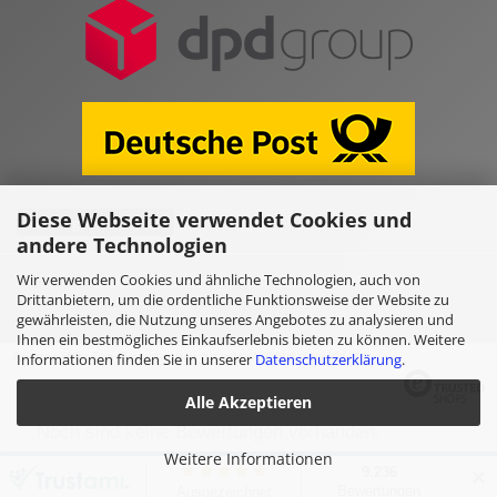
Diese Webseite verwendet Cookies und
Vertrag widerrufen
andere Technologien
Wir verwenden Cookies und ähnliche Technologien, auch von
Online Shop erstellen
mit Gambio.de © 2026
Drittanbietern, um die ordentliche Funktionsweise der Website zu
gewährleisten, die Nutzung unseres Angebotes zu analysieren und
Ihnen ein bestmögliches Einkaufserlebnis bieten zu können. Weitere
Informationen finden Sie in unserer
Datenschutzerklärung
.
Ausgewählte Top-Bewertungen für www.kulano.store/de
Alle Akzeptieren
Noch sind keine Bewertungen vorhanden.
Weitere Informationen
✕