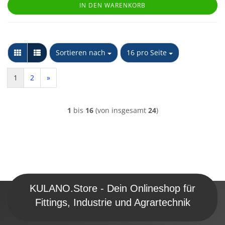
IN DEN WARENKORB
Sortieren nach
pro Seite
Sortieren nach
16 pro Seite
1
2
»
1
bis
16
(von insgesamt
24
)
KULANO.Store - Dein Onlineshop für
Fittings, Industrie und Agrartechnik