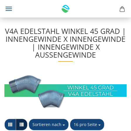
V4A EDELSTAHL WINKEL 45 GRAD |
INNENGEWINDE X INNENGEWINDE
| INNENGEWINDE X
AUSSENGEWINDE
Sortieren nach
pro Seite
Sortieren nach
16 pro Seite