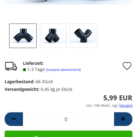
A
Lieferzeit:
1-3 Tage
(Ausland abweichend)
d
Lagerbestand:
66
Stück
M
Versandgewicht:
0.45
kg je Stück
5,99 EUR
inkl. 19% MwSt. zzgl.
Versand