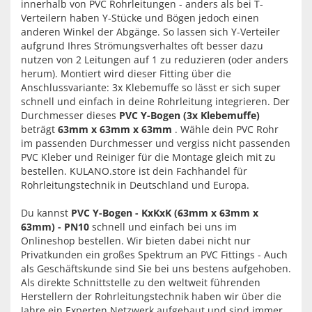
innerhalb von PVC Rohrleitungen - anders als bei T-
Verteilern haben Y-Stücke und Bögen jedoch einen
anderen Winkel der Abgänge. So lassen sich Y-Verteiler
aufgrund Ihres Strömungsverhaltes oft besser dazu
nutzen von 2 Leitungen auf 1 zu reduzieren (oder anders
herum). Montiert wird dieser Fitting über die
Anschlussvariante: 3x Klebemuffe so lässt er sich super
schnell und einfach in deine Rohrleitung integrieren. Der
Durchmesser dieses
PVC Y-Bogen (3x Klebemuffe)
beträgt
63mm x 63mm x 63mm
. Wähle dein PVC Rohr
im passenden Durchmesser und vergiss nicht passenden
PVC Kleber und Reiniger für die Montage gleich mit zu
bestellen. KULANO.store ist dein Fachhandel für
Rohrleitungstechnik in Deutschland und Europa.
Du kannst
PVC Y-Bogen - KxKxK (63mm x 63mm x
63mm) - PN10
schnell und einfach bei uns im
Onlineshop bestellen. Wir bieten dabei nicht nur
Privatkunden ein großes Spektrum an PVC Fittings - Auch
als Geschäftskunde sind Sie bei uns bestens aufgehoben.
Als direkte Schnittstelle zu den weltweit führenden
Herstellern der Rohrleitungstechnik haben wir über die
Jahre ein Experten Netzwerk aufgebaut und sind immer