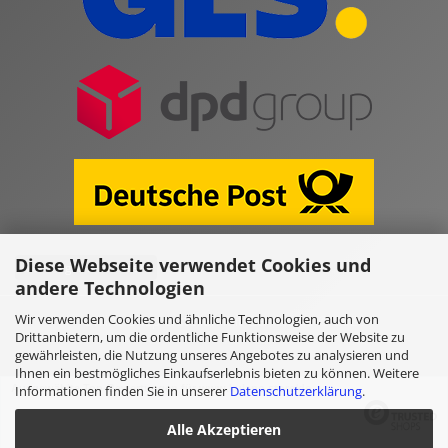
Diese Webseite verwendet Cookies und
Vertrag widerrufen
andere Technologien
Wir verwenden Cookies und ähnliche Technologien, auch von
Online Shop erstellen
mit Gambio.de © 2026
Drittanbietern, um die ordentliche Funktionsweise der Website zu
gewährleisten, die Nutzung unseres Angebotes zu analysieren und
Ihnen ein bestmögliches Einkaufserlebnis bieten zu können. Weitere
Informationen finden Sie in unserer
Datenschutzerklärung
.
Ausgewählte Top-Bewertungen für www.kulano.store/de
Alle Akzeptieren