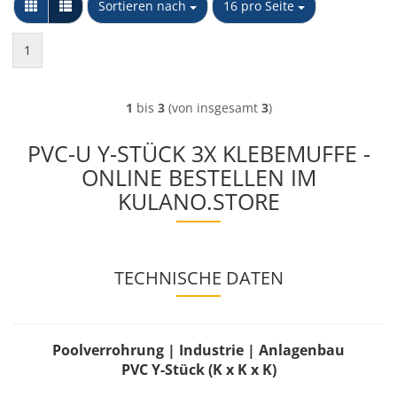
Sortieren nach
pro Seite
Sortieren nach
16 pro Seite
1
1
bis
3
(von insgesamt
3
)
PVC-U Y-STÜCK 3X KLEBEMUFFE -
ONLINE BESTELLEN IM
KULANO.STORE
TECHNISCHE DATEN
Poolverrohrung | Industrie | Anlagenbau
PVC Y-Stück (K x K x K)