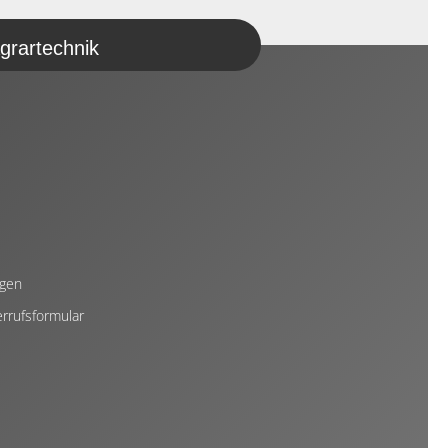
grartechnik
ngen
rrufsformular