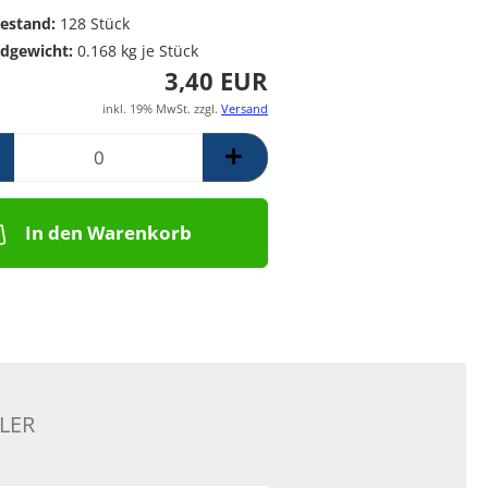
Poolpumpen für
Messing Frostschutzregner
PE Rückschlagventil
estand:
128
Stück
Schwimmbäder –
Mess. Y-Schmutzfänger
dgewicht:
0.168
kg je Stück
Filterpumpen für
3,40 EUR
Poolanlagen
Komplettsets für
inkl. 19% MwSt. zzgl.
Versand
Skimmerbecken | Kulano
Pooltechnik
Dosieranlagen &
Salzelektrolyseanlagen für
Pools und
In den Warenkorb
Wasseraufbereitung
Schalstein-Poolsysteme
Aufrollvorrichtungen
Schwimmbadfolien
Praher PVC- Kugelhähne, IGB
PVC-Fittinge,
Rückschlagklappen
LER