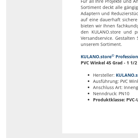
Für all Ihre Projekte und 
Sortiment deckt alle gängi
Adaptern und Reduzierstück
auf eine dauerhaft sicher
bieten wir Ihnen fachkund
den KULANO.store und pr
Versandservice. Gestalten 
unserem Sortiment.
©
KULANO.store
Profession
PVC Winkel 45 Grad - 1 1/2 
Hersteller:
KULANO.s
Ausführung: PVC Wink
Anschluss Art: Inne
Nenndruck: PN10
Produktklasse: PVC-