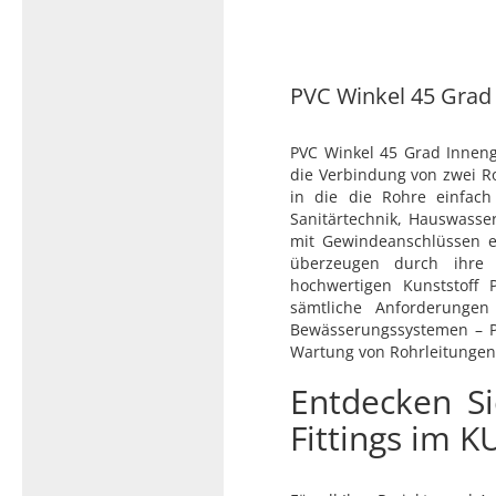
Typ 23B/308
Edelstahl Rohrnippel, Typ
PVC Kleber
23/310
PVC Reiniger
PVC Winkel 45 Grad - 
Dichtungsmaterial
PVC Winkel 45 Grad Innen
die Verbindung von zwei R
in die die Rohre einfach
Dichtungsmaterial - Natürlich
Sanitärtechnik, Hauswasse
dichten (NEO Fermit +
mit Gewindeanschlüssen er
Hanf/Flachs)
überzeugen durch ihre ex
Dichtungsmaterial -
hochwertigen Kunststoff P
Industrielle
sämtliche Anforderungen
Gewindedichtmittel
Bewässerungssystemen – PVC
Wartung von Rohrleitungen
Entdecken S
Fittings im 