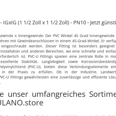
IGxIG (1 1/2 Zoll x 1 1/2 Zoll) - PN10 - Jetzt günst
gewinde x Innengewinde: Der PVC Winkel 45 Grad Innengewinde 
ohren mit Gewindeanschlüssen in einem 45-Grad-Winkel. Er verfü
 eingeschraubt werden. Dieser Fitting ist besonders geeign
rinstallation und anderen Bereichen, wo eine schnelle und einf
forderlich ist. PVC-U Fittings spielen eine zentrale Rolle in
zellente Stabilität, Langlebigkeit sowie Korrosionsbeständ
olyvinylchlorid (PVC-U), bieten diese Verbindungselemente ei
 in der Praxis zu erfüllen. Ob in der Industrie, Landwirt
-U Fittings gewährleisten eine zuverlässige und effiziente Lösu
.
ie unser umfangreiches Sortim
KULANO.store