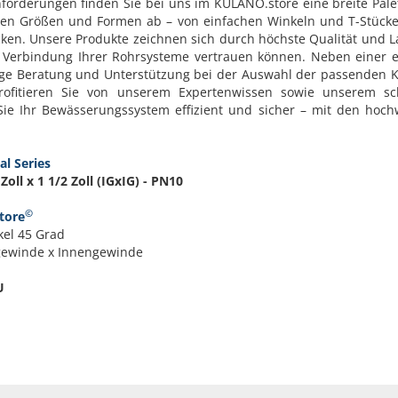
Anforderungen finden Sie bei uns im KULANO.store eine breite Palet
gen Größen und Formen ab – von einfachen Winkeln und T-Stücken
en. Unsere Produkte zeichnen sich durch höchste Qualität und La
e Verbindung Ihrer Rohrsysteme vertrauen können. Neben einer e
ige Beratung und Unterstützung bei der Auswahl der passenden
ofitieren Sie von unserem Expertenwissen sowie unserem sch
Sie Ihr Bewässerungssystem effizient und sicher – mit den hoch
al Series
Zoll x 1 1/2 Zoll (IGxIG) - PN10
©
tore
el 45 Grad
ngewinde x Innengewinde
U