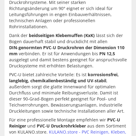
Druckrohrsysteme. Mit seiner starken
Richtungsänderung um 90° eignet er sich ideal für
Leitungsführungen in engen Einbauverhältnissen,
technischen Anlagen oder professionellen
Rohrinstallationen.
Dank der
beidseitigen Klebemuffen (KxK)
lässt sich der
Bogen dauerhaft stabil und druckdicht mit allen
DIN‑genormten PVC‑U Druckrohren der Dimension 110
mm
verbinden. Er ist für Anwendungen bis
PN 12,5
ausgelegt und damit bestens geeignet für anspruchsvolle
Drucksysteme mit erhöhten Belastungen.
PVC‑U bietet zahlreiche Vorteile: Es ist
korrosionsfrei,
langlebig, chemikalienbeständig und UV‑stabil
,
außerdem sorgt die glatte Innenwand für optimalen
Durchfluss und minimale Reibungsverluste. Damit ist
dieser 90‑Grad‑Bogen perfekt geeignet für Pool‑ und
Teichverrohrungen, Bewässerungsanlagen, industrielle
Druckleitungen sowie technische Installationen aller Art.
Für eine professionelle Montage empfehlen wir
PVC‑U
Reiniger
und
PVC‑U Druckrohrkleber
aus dem Sortiment
von KULANO.store.
KULANO.store - PVC Reinigen, Kleben,