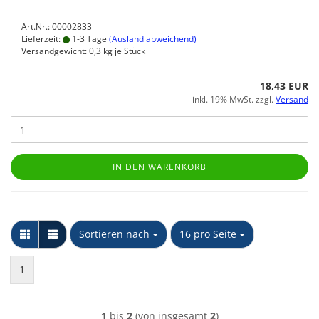
Art.Nr.: 00002833
Lieferzeit:
1-3 Tage
(Ausland abweichend)
Versandgewicht:
0,3
kg je Stück
18,43 EUR
inkl. 19% MwSt. zzgl.
Versand
IN DEN WARENKORB
Sortieren nach
pro Seite
Sortieren nach
16 pro Seite
1
1
bis
2
(von insgesamt
2
)