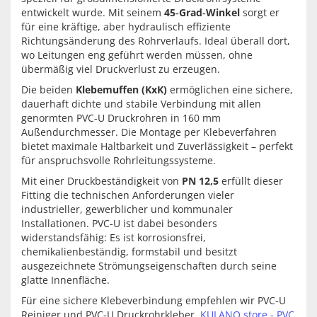
entwickelt wurde. Mit seinem
45‑Grad‑Winkel
sorgt er
für eine kräftige, aber hydraulisch effiziente
Richtungsänderung des Rohrverlaufs. Ideal überall dort,
wo Leitungen eng geführt werden müssen, ohne
übermäßig viel Druckverlust zu erzeugen.
Die beiden
Klebemuffen (KxK)
ermöglichen eine sichere,
dauerhaft dichte und stabile Verbindung mit allen
genormten PVC‑U Druckrohren in 160 mm
Außendurchmesser. Die Montage per Klebeverfahren
bietet maximale Haltbarkeit und Zuverlässigkeit – perfekt
für anspruchsvolle Rohrleitungssysteme.
Mit einer Druckbeständigkeit von
PN 12,5
erfüllt dieser
Fitting die technischen Anforderungen vieler
industrieller, gewerblicher und kommunaler
Installationen. PVC‑U ist dabei besonders
widerstandsfähig: Es ist korrosionsfrei,
chemikalienbeständig, formstabil und besitzt
ausgezeichnete Strömungseigenschaften durch seine
glatte Innenfläche.
Für eine sichere Klebeverbindung empfehlen wir PVC‑U
Reiniger und PVC‑U Druckrohrkleber
KULANO.store - PVC