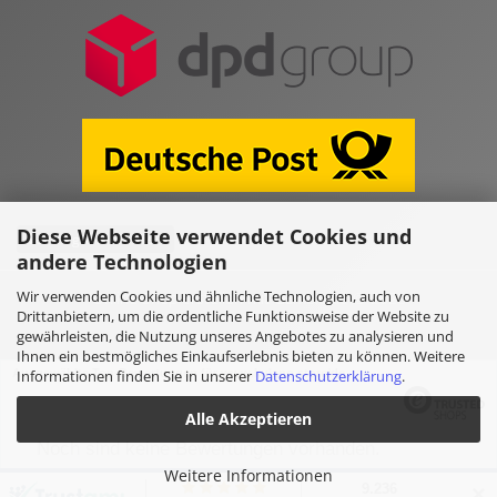
Diese Webseite verwendet Cookies und
Vertrag widerrufen
andere Technologien
Wir verwenden Cookies und ähnliche Technologien, auch von
Online Shop erstellen
mit Gambio.de © 2026
Drittanbietern, um die ordentliche Funktionsweise der Website zu
gewährleisten, die Nutzung unseres Angebotes zu analysieren und
Ihnen ein bestmögliches Einkaufserlebnis bieten zu können. Weitere
Ausgewählte Top-Bewertungen für www.kulano.store/de
Informationen finden Sie in unserer
Datenschutzerklärung
.
Alle Akzeptieren
Noch sind keine Bewertungen vorhanden.
Weitere Informationen
✕